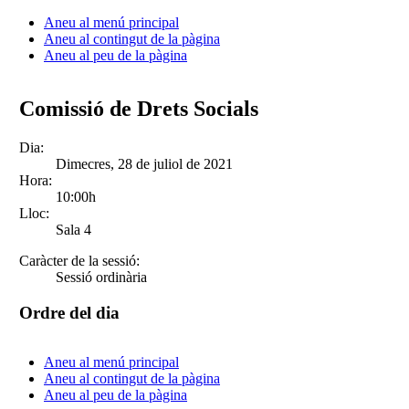
Aneu al menú principal
Aneu al contingut de la pàgina
Aneu al peu de la pàgina
Comissió de Drets Socials
Dia:
Dimecres, 28 de juliol de 2021
Hora:
10:00h
Lloc:
Sala 4
Caràcter de la sessió:
Sessió ordinària
Ordre del dia
Aneu al menú principal
Aneu al contingut de la pàgina
Aneu al peu de la pàgina