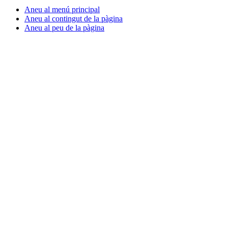
Aneu al menú principal
Aneu al contingut de la pàgina
Aneu al peu de la pàgina