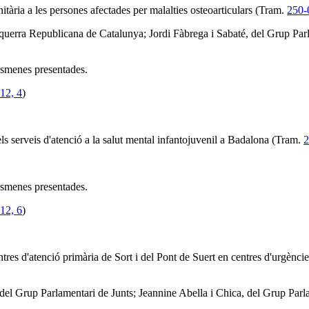
nitària a les persones afectades per malalties osteoarticulars (Tram.
250-
querra Republicana de Catalunya; Jordi Fàbrega i Sabaté, del Grup Parl
 esmenes presentades.
12, 4
)
ls serveis d'atenció a la salut mental infantojuvenil a Badalona (Tram.
2
 esmenes presentades.
12, 6
)
tres d'atenció primària de Sort i del Pont de Suert en centres d'urgències
 del Grup Parlamentari de Junts; Jeannine Abella i Chica, del Grup Parl