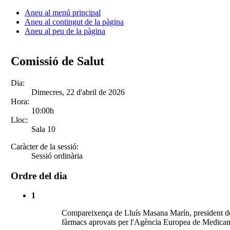
Aneu al menú principal
Aneu al contingut de la pàgina
Aneu al peu de la pàgina
Comissió de Salut
Dia:
Dimecres, 22 d'abril de 2026
Hora:
10:00h
Lloc:
Sala 10
Caràcter de la sessió:
Sessió ordinària
Ordre del dia
1
Compareixença de Lluís Masana Marín, president de l
fàrmacs aprovats per l'Agència Europea de Medicamen