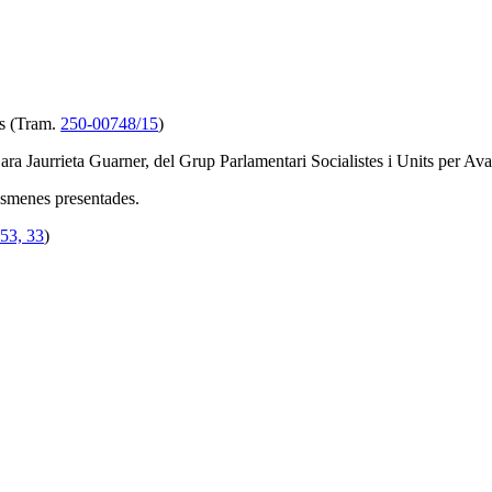
es (Tram.
250-00748/15
)
ara Jaurrieta Guarner, del Grup Parlamentari Socialistes i Units per Av
 esmenes presentades.
53, 33
)