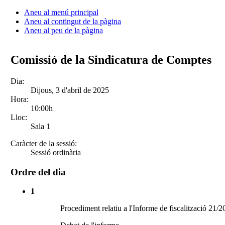
Aneu al menú principal
Aneu al contingut de la pàgina
Aneu al peu de la pàgina
Comissió de la Sindicatura de Comptes
Dia:
Dijous, 3 d'abril de 2025
Hora:
10:00h
Lloc:
Sala 1
Caràcter de la sessió:
Sessió ordinària
Ordre del dia
1
Procediment relatiu a l'Informe de fiscalització 21/