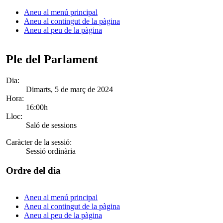
Aneu al menú principal
Aneu al contingut de la pàgina
Aneu al peu de la pàgina
Ple del Parlament
Dia:
Dimarts, 5 de març de 2024
Hora:
16:00h
Lloc:
Saló de sessions
Caràcter de la sessió:
Sessió ordinària
Ordre del dia
Aneu al menú principal
Aneu al contingut de la pàgina
Aneu al peu de la pàgina