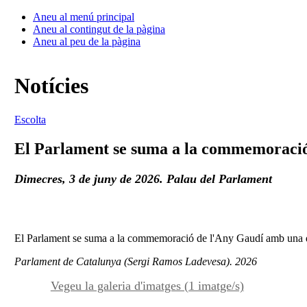
Aneu al menú principal
Aneu al contingut de la pàgina
Aneu al peu de la pàgina
Notícies
Escolta
El Parlament se suma a la commemoració 
Dimecres, 3 de juny de 2026. Palau del Parlament
El Parlament se suma a la commemoració de l'Any Gaudí amb una dec
Parlament de Catalunya (Sergi Ramos Ladevesa). 2026
Vegeu la galeria d'imatges (1 imatge/s)