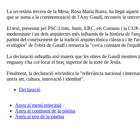
La secretària tercera de la Mesa, Rosa Maria Ibarra, ha llegit aques
que se suma a la commemoració de l'Any Gaudí, reconeix la universali
El text, presentat pel PSC-Units, Junts, ERC, els Comuns i la CUP
modernisme i un dels arquitectes més influents de la història de l'arqu
partint del coneixement de la tradició arquitectònica clàssica i de l'
ecològics" de l'obra de Gaudí i remarca la "cerca constant de l'equil
La declaració subratlla així mateix que les obres de Gaudí mostren la 
enguany s'ha col·locat el braç superior de la torre de Jesús.
Finalment, la declaració reivindica la "rellevància nacional i internac
uneix art, cultura, innovació i identitat".
Declaració
Aneu al menú principal
Aneu al contingut de la pàgina
Aneu al peu de la pàgina