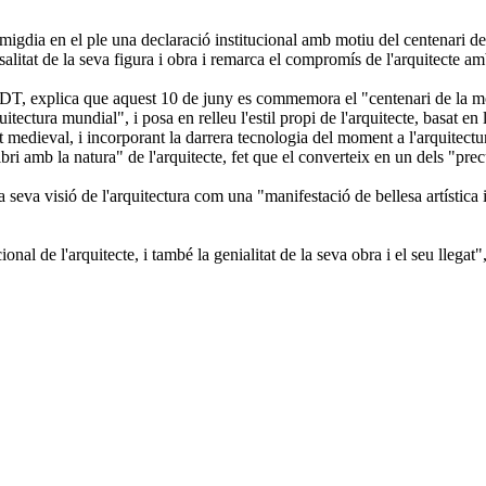
t migdia en el ple una declaració institucional amb motiu del centenari 
tat de la seva figura i obra i remarca el compromís de l'arquitecte amb 
-DT, explica que aquest 10 de juny es commemora el "centenari de la m
itectura mundial", i posa en relleu l'estil propi de l'arquitecte, basat en
art medieval, i incorporant la darrera tecnologia del moment a l'arquitect
ibri amb la natura" de l'arquitecte, fet que el converteix en un dels "pre
seva visió de l'arquitectura com una "manifestació de bellesa artística i 
ional de l'arquitecte, i també la genialitat de la seva obra i el seu lleg