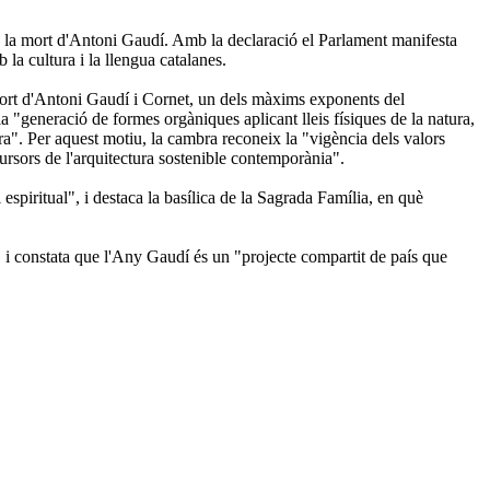
de la mort d'Antoni Gaudí. Amb la declaració el Parlament manifesta
la cultura i la llengua catalanes.
ort d'Antoni Gaudí i Cornet, un dels màxims exponents del
 la "generació de formes orgàniques aplicant lleis físiques de la natura,
ura". Per aquest motiu, la cambra reconeix la "vigència dels valors
cursors de l'arquitectura sostenible contemporània".
espiritual", i destaca la basílica de la Sagrada Família, en què
at", i constata que l'Any Gaudí és un "projecte compartit de país que