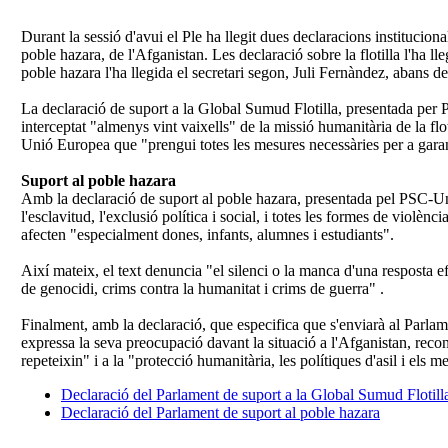
Durant la sessió d'avui el Ple ha llegit dues declaracions institucion
poble hazara, de l'Afganistan. Les declaració sobre la flotilla l'ha l
poble hazara l'ha llegida el secretari segon, Juli Fernàndez, abans de
La declaració de suport a la Global Sumud Flotilla, presentada pe
interceptat "almenys vint vaixells" de la missió humanitària de la fl
Unió Europea que "prengui totes les mesures necessàries per a garanti
Suport al poble hazara
Amb la declaració de suport al poble hazara, presentada pel PSC-Un
l'esclavitud, l'exclusió política i social, i totes les formes de violè
afecten "especialment dones, infants, alumnes i estudiants".
Així mateix, el text denuncia "el silenci o la manca d'una resposta efe
de genocidi, crims contra la humanitat i crims de guerra" .
Finalment, amb la declaració, que especifica que s'enviarà al Parlam
expressa la seva preocupació davant la situació a l'Afganistan, reconei
repeteixin" i a la "protecció humanitària, les polítiques d'asil i el
Declaració del Parlament de suport a la Global Sumud Flotill
Declaració del Parlament de suport al poble hazara