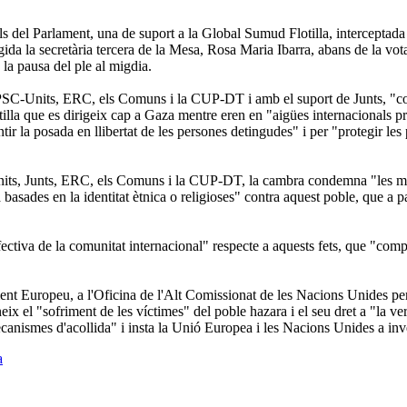
als del Parlament, una de suport a la Global Sumud Flotilla, interceptada 
legida la secretària tercera de la Mesa, Rosa Maria Ibarra, abans de la vo
 la pausa del ple al migdia.
r PSC-Units, ERC, els Comuns i la CUP-DT i amb el suport de Junts, "co
otilla que es dirigeix cap a Gaza mentre eren en "aigües internacionals 
r la posada en llibertat de les persones detingudes" i per "protegir les
its, Junts, ERC, els Comuns i la CUP-DT, la cambra condemna "les massa
ncia basades en la identitat ètnica o religioses" contra aquest poble, que 
ctiva de la comunitat internacional" respecte a aquests fets, que "complei
ent Europeu, a l'Oficina de l'Alt Comissionat de les Nacions Unides per 
x el "sofriment de les víctimes" del poble hazara i el seu dret a "la verit
s mecanismes d'acollida" i insta la Unió Europea i les Nacions Unides a in
a