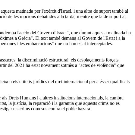
aquesta matinada per l'exèrcit d'Israel, i una altra de suport també al
tació de les mocions debatudes a la tarda, mentre que la de suport al
ndemna l'acció del Govern d'Israel", que durant aquesta matinada ha
pròximes a Grècia". El text també demana al Govern de l'Estat i a la
 persones i les embarcacions" que no han estat interceptades.
cres, la discriminació estructural, els desplaçaments forçats,
a partir del 2021 ha estat novament sotmès a "actes de violència" que
xen els criteris jurídics del dret internacional per a ésser qualificats
als Drets Humans i a altres institucions internacionals, la cambra
at, la justícia, la reparació i la garantia que aquests crims no es
vestigar els crims comesos contra el poble hazara.