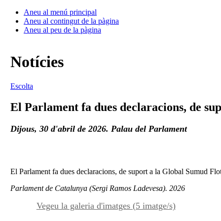
Aneu al menú principal
Aneu al contingut de la pàgina
Aneu al peu de la pàgina
Notícies
Escolta
El Parlament fa dues declaracions, de sup
Dijous, 30 d'abril de 2026. Palau del Parlament
El Parlament fa dues declaracions, de suport a la Global Sumud Floti
Parlament de Catalunya (Sergi Ramos Ladevesa). 2026
Vegeu la galeria d'imatges (5 imatge/s)