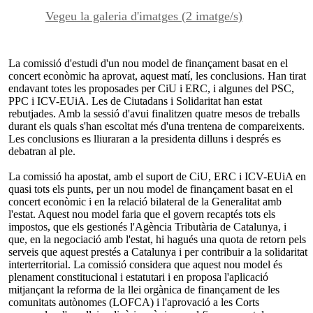
Vegeu la galeria d'imatges (2 imatge/s)
La comissió d'estudi d'un nou model de finançament basat en el
concert econòmic ha aprovat, aquest matí, les conclusions. Han tirat
endavant totes les proposades per CiU i ERC, i algunes del PSC,
PPC i ICV-EUiA. Les de Ciutadans i Solidaritat han estat
rebutjades. Amb la sessió d'avui finalitzen quatre mesos de treballs
durant els quals s'han escoltat més d'una trentena de compareixents.
Les conclusions es lliuraran a la presidenta dilluns i després es
debatran al ple.
La comissió ha apostat, amb el suport de CiU, ERC i ICV-EUiA en
quasi tots els punts, per un nou model de finançament basat en el
concert econòmic i en la relació bilateral de la Generalitat amb
l'estat. Aquest nou model faria que el govern recaptés tots els
impostos, que els gestionés l'Agència Tributària de Catalunya, i
que, en la negociació amb l'estat, hi hagués una quota de retorn pels
serveis que aquest prestés a Catalunya i per contribuir a la solidaritat
interterritorial. La comissió considera que aquest nou model és
plenament constitucional i estatutari i en proposa l'aplicació
mitjançant la reforma de la llei orgànica de finançament de les
comunitats autònomes (LOFCA) i l'aprovació a les Corts