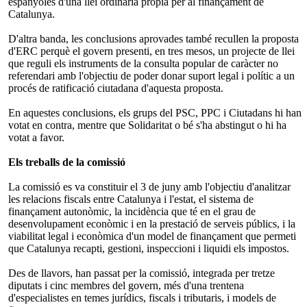
espanyoles d'una llei ordinària pròpia per al finançament de
Catalunya.
D'altra banda, les conclusions aprovades també recullen la proposta
d'ERC perquè el govern presenti, en tres mesos, un projecte de llei
que reguli els instruments de la consulta popular de caràcter no
referendari amb l'objectiu de poder donar suport legal i polític a un
procés de ratificació ciutadana d'aquesta proposta.
En aquestes conclusions, els grups del PSC, PPC i Ciutadans hi han
votat en contra, mentre que Solidaritat o bé s'ha abstingut o hi ha
votat a favor.
Els treballs de la comissió
La comissió es va constituir el 3 de juny amb l'objectiu d'analitzar
les relacions fiscals entre Catalunya i l'estat, el sistema de
finançament autonòmic, la incidència que té en el grau de
desenvolupament econòmic i en la prestació de serveis públics, i la
viabilitat legal i econòmica d'un model de finançament que permeti
que Catalunya recapti, gestioni, inspeccioni i liquidi els impostos.
Des de llavors, han passat per la comissió, integrada per tretze
diputats i cinc membres del govern, més d'una trentena
d'especialistes en temes jurídics, fiscals i tributaris, i models de