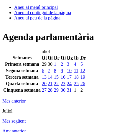
Aneu al menú principal
Aneu al contingut de la pàgina
Aneu al peu de la pàgina
Agenda parlamentària
Juliol
Setmanes
Dl
Dt
Dc
Dj
Dv
Ds
Dg
Primera setmana
29
30
1
2
3
4
5
Segona setmana
6
7
8
9
10
11
12
Tercera setmana
13
14
15
16
17
18
19
Quarta setmana
20
21
22
23
24
25
26
Cinquena setmana
27
28
29
30
31
1
2
Mes anterior
Juliol
Mes següent
Any anterior