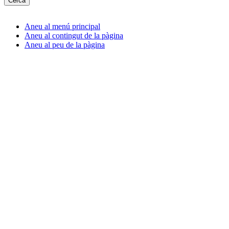
Aneu al menú principal
Aneu al contingut de la pàgina
Aneu al peu de la pàgina