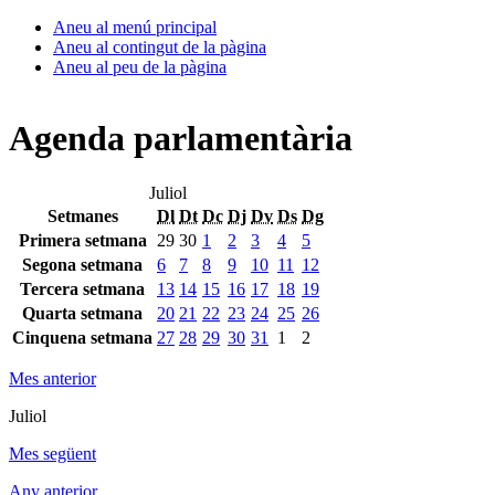
Aneu al menú principal
Aneu al contingut de la pàgina
Aneu al peu de la pàgina
Agenda parlamentària
Juliol
Setmanes
Dl
Dt
Dc
Dj
Dv
Ds
Dg
Primera setmana
29
30
1
2
3
4
5
Segona setmana
6
7
8
9
10
11
12
Tercera setmana
13
14
15
16
17
18
19
Quarta setmana
20
21
22
23
24
25
26
Cinquena setmana
27
28
29
30
31
1
2
Mes anterior
Juliol
Mes següent
Any anterior