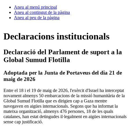
Aneu al menú principal
Aneu al contingut de la pàgina
Aneu al peu de la pàgina
Declaracions institucionals
Declaració del Parlament de suport a la
Global Sumud Flotilla
Adoptada per la Junta de Portaveus del dia 21 de
maig de 2026
Entre el 18 i el 19 de maig de 2026, l'exèrcit d'Israel ha interceptat
novament almenys 50 embarcacions de la missió humanitària de la
Global Sumud Flotilla que es dirigien cap a Gaza mentre
navegaven en aigües internacionals. Segons que ha informat la
mateixa organització, almenys 476 persones, 18 de les quals
catalanes, han estat detingudes il·legalment en aigües internacionals
sense cap justificació.