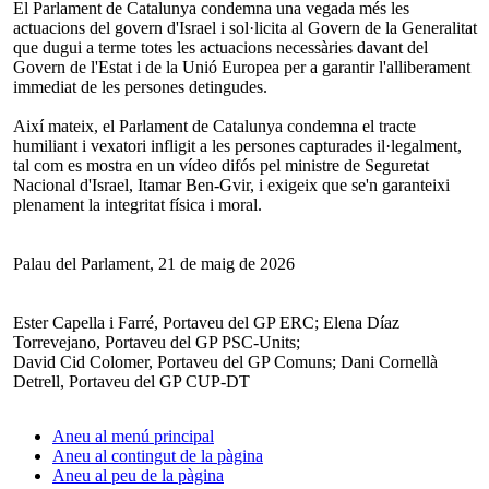
El Parlament de Catalunya condemna una vegada més les
actuacions del govern d'Israel i sol·licita al Govern de la Generalitat
que dugui a terme totes les actuacions necessàries davant del
Govern de l'Estat i de la Unió Europea per a garantir l'alliberament
immediat de les persones detingudes.
Així mateix, el Parlament de Catalunya condemna el tracte
humiliant i vexatori infligit a les persones capturades il·legalment,
tal com es mostra en un vídeo difós pel ministre de Seguretat
Nacional d'Israel, Itamar Ben-Gvir, i exigeix que se'n garanteixi
plenament la integritat física i moral.
Palau del Parlament, 21 de maig de 2026
Ester Capella i Farré, Portaveu del GP ERC; Elena Díaz
Torrevejano, Portaveu del GP PSC-Units;
David Cid Colomer, Portaveu del GP Comuns; Dani Cornellà
Detrell, Portaveu del GP CUP-DT
Aneu al menú principal
Aneu al contingut de la pàgina
Aneu al peu de la pàgina