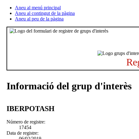
Aneu al menú principal
Aneu al contingut de la pàgina
Aneu al peu de la pàgina
Reg
Informació del grup d'interès
IBERPOTASH
Número de registre:
17454
Data de registre:
06/02/2019