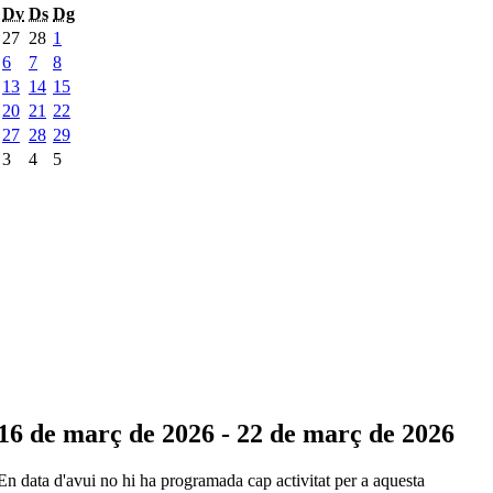
Dv
Ds
Dg
27
28
1
6
7
8
13
14
15
20
21
22
27
28
29
3
4
5
16 de març de 2026 - 22 de març de 2026
En data d'avui no hi ha programada cap activitat per a aquesta