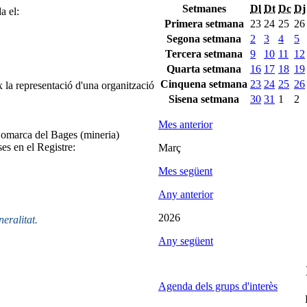
Setmanes
Dl
Dt
Dc
Dj
a el:
Primera setmana
23
24
25
26
Segona setmana
2
3
4
5
Tercera setmana
9
10
11
12
Quarta setmana
16
17
18
19
Cinquena setmana
23
24
25
26
 la representació d'una organització
Sisena setmana
30
31
1
2
Mes anterior
Comarca del Bages (mineria)
ses en el Registre:
Març
Mes següent
Any anterior
2026
neralitat.
Any següent
Agenda dels grups d'interès