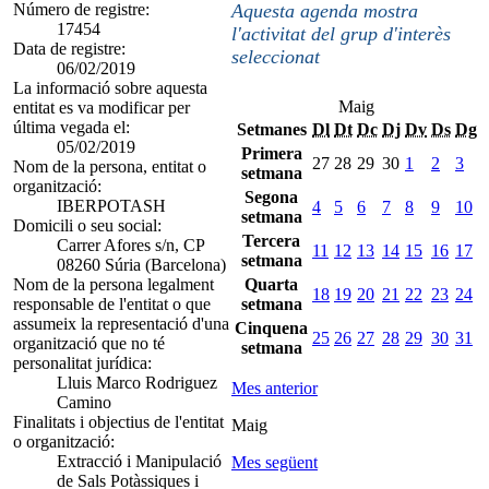
Número de registre:
Aquesta agenda mostra
17454
l'activitat del grup d'interès
Data de registre:
seleccionat
06/02/2019
La informació sobre aquesta
Maig
entitat es va modificar per
última vegada el:
Setmanes
Dl
Dt
Dc
Dj
Dv
Ds
Dg
05/02/2019
Primera
27
28
29
30
1
2
3
Nom de la persona, entitat o
setmana
organització:
Segona
IBERPOTASH
4
5
6
7
8
9
10
setmana
Domicili o seu social:
Tercera
Carrer Afores s/n, CP
11
12
13
14
15
16
17
setmana
08260 Súria (Barcelona)
Nom de la persona legalment
Quarta
18
19
20
21
22
23
24
responsable de l'entitat o que
setmana
assumeix la representació d'una
Cinquena
25
26
27
28
29
30
31
organització que no té
setmana
personalitat jurídica:
Lluis Marco Rodriguez
Mes anterior
Camino
Finalitats i objectius de l'entitat
Maig
o organització:
Extracció i Manipulació
Mes següent
de Sals Potàssiques i