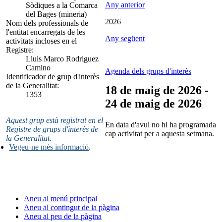
Any anterior
Sòdiques a la Comarca
del Bages (mineria)
2026
Nom dels professionals de
l'entitat encarregats de les
Any següent
activitats incloses en el
Registre:
Lluis Marco Rodriguez
Camino
Agenda dels grups d'interès
Identificador de grup d'interès
de la Generalitat:
18 de maig de 2026 -
1353
24 de maig de 2026
Aquest grup està registrat en el
En data d'avui no hi ha programada
Registre de grups d'interès de
cap activitat per a aquesta setmana.
la Generalitat.
Vegeu-ne més informació
.
Aneu al menú principal
Aneu al contingut de la pàgina
Aneu al peu de la pàgina