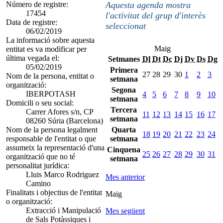
Número de registre:
Aquesta agenda mostra
17454
l'activitat del grup d'interès
Data de registre:
seleccionat
06/02/2019
La informació sobre aquesta
Maig
entitat es va modificar per
última vegada el:
Setmanes
Dl
Dt
Dc
Dj
Dv
Ds
Dg
05/02/2019
Primera
27
28
29
30
1
2
3
Nom de la persona, entitat o
setmana
organització:
Segona
IBERPOTASH
4
5
6
7
8
9
10
setmana
Domicili o seu social:
Tercera
Carrer Afores s/n, CP
11
12
13
14
15
16
17
setmana
08260 Súria (Barcelona)
Nom de la persona legalment
Quarta
18
19
20
21
22
23
24
responsable de l'entitat o que
setmana
assumeix la representació d'una
Cinquena
25
26
27
28
29
30
31
organització que no té
setmana
personalitat jurídica:
Lluis Marco Rodriguez
Mes anterior
Camino
Finalitats i objectius de l'entitat
Maig
o organització:
Extracció i Manipulació
Mes següent
de Sals Potàssiques i