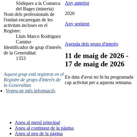
Any anterior
Sòdiques a la Comarca
del Bages (mineria)
2026
Nom dels professionals de
l'entitat encarregats de les
Any següent
activitats incloses en el
Registre:
Lluis Marco Rodriguez
Camino
Agenda dels grups d'interès
Identificador de grup d'interès
de la Generalitat:
11 de maig de 2026 -
1353
17 de maig de 2026
Aquest grup està registrat en el
En data d'avui no hi ha programada
Registre de grups d'interès de
cap activitat per a aquesta setmana.
la Generalitat.
Vegeu-ne més informació
.
Aneu al menú principal
Aneu al contingut de la pàgina
Aneu al peu de la pàgina