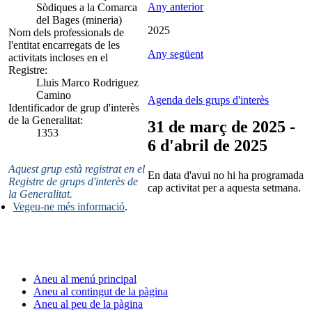
Any anterior
Sòdiques a la Comarca
del Bages (mineria)
2025
Nom dels professionals de
l'entitat encarregats de les
Any següent
activitats incloses en el
Registre:
Lluis Marco Rodriguez
Camino
Agenda dels grups d'interès
Identificador de grup d'interès
de la Generalitat:
31 de març de 2025 -
1353
6 d'abril de 2025
Aquest grup està registrat en el
En data d'avui no hi ha programada
Registre de grups d'interès de
cap activitat per a aquesta setmana.
la Generalitat.
Vegeu-ne més informació
.
Aneu al menú principal
Aneu al contingut de la pàgina
Aneu al peu de la pàgina