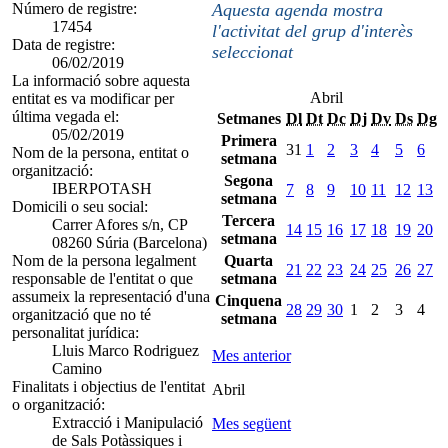
Número de registre:
Aquesta agenda mostra
17454
l'activitat del grup d'interès
Data de registre:
seleccionat
06/02/2019
La informació sobre aquesta
Abril
entitat es va modificar per
última vegada el:
Setmanes
Dl
Dt
Dc
Dj
Dv
Ds
Dg
05/02/2019
Primera
31
1
2
3
4
5
6
Nom de la persona, entitat o
setmana
organització:
Segona
IBERPOTASH
7
8
9
10
11
12
13
setmana
Domicili o seu social:
Tercera
Carrer Afores s/n, CP
14
15
16
17
18
19
20
setmana
08260 Súria (Barcelona)
Nom de la persona legalment
Quarta
21
22
23
24
25
26
27
responsable de l'entitat o que
setmana
assumeix la representació d'una
Cinquena
28
29
30
1
2
3
4
organització que no té
setmana
personalitat jurídica:
Lluis Marco Rodriguez
Mes anterior
Camino
Finalitats i objectius de l'entitat
Abril
o organització:
Extracció i Manipulació
Mes següent
de Sals Potàssiques i