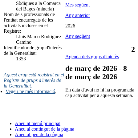
Sòdiques a la Comarca
Mes següent
del Bages (mineria)
Nom dels professionals de
Any anterior
l'entitat encarregats de les
activitats incloses en el
2026
Registre:
Any següent
Lluis Marco Rodriguez
Camino
Identificador de grup d'interès
2
de la Generalitat:
Agenda dels grups d'interès
1353
de març de 2026 - 8
Aquest grup està registrat en el
de març de 2026
Registre de grups d'interès de
la Generalitat.
En data d'avui no hi ha programada
Vegeu-ne més informació
.
cap activitat per a aquesta setmana.
Aneu al menú principal
Aneu al contingut de la pàgina
Aneu al peu de la pàgina