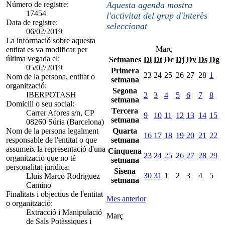
Número de registre:
Aquesta agenda mostra
17454
l'activitat del grup d'interès
Data de registre:
seleccionat
06/02/2019
La informació sobre aquesta
Març
entitat es va modificar per
última vegada el:
Setmanes
Dl
Dt
Dc
Dj
Dv
Ds
Dg
05/02/2019
Primera
23
24
25
26
27
28
1
Nom de la persona, entitat o
setmana
organització:
Segona
IBERPOTASH
2
3
4
5
6
7
8
setmana
Domicili o seu social:
Tercera
Carrer Afores s/n, CP
9
10
11
12
13
14
15
setmana
08260 Súria (Barcelona)
Nom de la persona legalment
Quarta
16
17
18
19
20
21
22
responsable de l'entitat o que
setmana
assumeix la representació d'una
Cinquena
23
24
25
26
27
28
29
organització que no té
setmana
personalitat jurídica:
Sisena
30
31
1
2
3
4
5
Lluis Marco Rodriguez
setmana
Camino
Finalitats i objectius de l'entitat
Mes anterior
o organització:
Extracció i Manipulació
Març
de Sals Potàssiques i