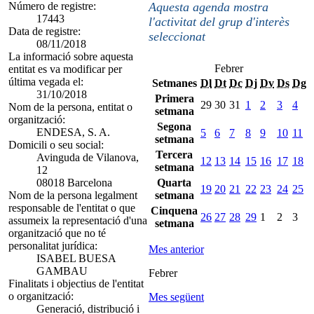
Número de registre:
Aquesta agenda mostra
17443
l'activitat del grup d'interès
Data de registre:
seleccionat
08/11/2018
La informació sobre aquesta
Febrer
entitat es va modificar per
última vegada el:
Setmanes
Dl
Dt
Dc
Dj
Dv
Ds
Dg
31/10/2018
Primera
29
30
31
1
2
3
4
Nom de la persona, entitat o
setmana
organització:
Segona
ENDESA, S. A.
5
6
7
8
9
10
11
setmana
Domicili o seu social:
Tercera
Avinguda de Vilanova,
12
13
14
15
16
17
18
setmana
12
08018 Barcelona
Quarta
19
20
21
22
23
24
25
Nom de la persona legalment
setmana
responsable de l'entitat o que
Cinquena
26
27
28
29
1
2
3
assumeix la representació d'una
setmana
organització que no té
personalitat jurídica:
Mes anterior
ISABEL BUESA
GAMBAU
Febrer
Finalitats i objectius de l'entitat
o organització:
Mes següent
Generació, distribució i