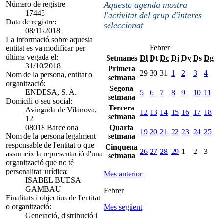
Número de registre:
Aquesta agenda mostra
17443
l'activitat del grup d'interès
Data de registre:
seleccionat
08/11/2018
La informació sobre aquesta
Febrer
entitat es va modificar per
última vegada el:
Setmanes
Dl
Dt
Dc
Dj
Dv
Ds
Dg
31/10/2018
Primera
29
30
31
1
2
3
4
Nom de la persona, entitat o
setmana
organització:
Segona
ENDESA, S. A.
5
6
7
8
9
10
11
setmana
Domicili o seu social:
Tercera
Avinguda de Vilanova,
12
13
14
15
16
17
18
setmana
12
08018 Barcelona
Quarta
19
20
21
22
23
24
25
Nom de la persona legalment
setmana
responsable de l'entitat o que
Cinquena
26
27
28
29
1
2
3
assumeix la representació d'una
setmana
organització que no té
personalitat jurídica:
Mes anterior
ISABEL BUESA
GAMBAU
Febrer
Finalitats i objectius de l'entitat
o organització:
Mes següent
Generació, distribució i