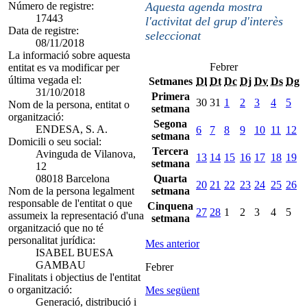
Número de registre:
Aquesta agenda mostra
17443
l'activitat del grup d'interès
Data de registre:
seleccionat
08/11/2018
La informació sobre aquesta
Febrer
entitat es va modificar per
última vegada el:
Setmanes
Dl
Dt
Dc
Dj
Dv
Ds
Dg
31/10/2018
Primera
30
31
1
2
3
4
5
Nom de la persona, entitat o
setmana
organització:
Segona
ENDESA, S. A.
6
7
8
9
10
11
12
setmana
Domicili o seu social:
Tercera
Avinguda de Vilanova,
13
14
15
16
17
18
19
setmana
12
08018 Barcelona
Quarta
20
21
22
23
24
25
26
Nom de la persona legalment
setmana
responsable de l'entitat o que
Cinquena
27
28
1
2
3
4
5
assumeix la representació d'una
setmana
organització que no té
personalitat jurídica:
Mes anterior
ISABEL BUESA
GAMBAU
Febrer
Finalitats i objectius de l'entitat
o organització:
Mes següent
Generació, distribució i