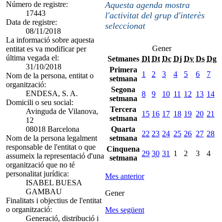
Número de registre:
Aquesta agenda mostra
17443
l'activitat del grup d'interès
Data de registre:
seleccionat
08/11/2018
La informació sobre aquesta
Gener
entitat es va modificar per
última vegada el:
Setmanes
Dl
Dt
Dc
Dj
Dv
Ds
Dg
31/10/2018
Primera
1
2
3
4
5
6
7
Nom de la persona, entitat o
setmana
organització:
Segona
ENDESA, S. A.
8
9
10
11
12
13
14
setmana
Domicili o seu social:
Tercera
Avinguda de Vilanova,
15
16
17
18
19
20
21
setmana
12
08018 Barcelona
Quarta
22
23
24
25
26
27
28
Nom de la persona legalment
setmana
responsable de l'entitat o que
Cinquena
29
30
31
1
2
3
4
assumeix la representació d'una
setmana
organització que no té
personalitat jurídica:
Mes anterior
ISABEL BUESA
GAMBAU
Gener
Finalitats i objectius de l'entitat
o organització:
Mes següent
Generació, distribució i