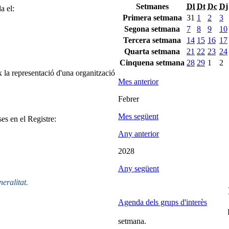
Setmanes
Dl
Dt
Dc
Dj
a el:
Primera setmana
31
1
2
3
Segona setmana
7
8
9
10
Tercera setmana
14
15
16
17
Quarta setmana
21
22
23
24
Cinquena setmana
28
29
1
2
 la representació d'una organització
Mes anterior
Febrer
Mes següent
ses en el Registre:
Any anterior
2028
Any següent
neralitat.
Agenda dels grups d'interès
setmana.