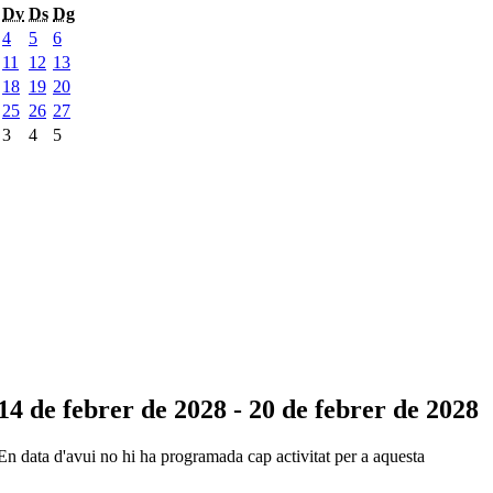
Dv
Ds
Dg
4
5
6
11
12
13
18
19
20
25
26
27
3
4
5
14 de febrer de 2028 - 20 de febrer de 2028
En data d'avui no hi ha programada cap activitat per a aquesta