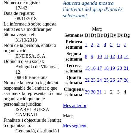
Número de registre:
Aquesta agenda mostra
17443
l'activitat del grup d'interès
Data de registre:
seleccionat
08/11/2018
La informació sobre aquesta
Març
entitat es va modificar per
última vegada el:
Setmanes
Dl
Dt
Dc
Dj
Dv
Ds
Dg
31/10/2018
Primera
1
2
3
4
5
6
7
Nom de la persona, entitat o
setmana
organització:
Segona
ENDESA, S. A.
8
9
10
11
12
13
14
setmana
Domicili o seu social:
Tercera
Avinguda de Vilanova,
15
16
17
18
19
20
21
setmana
12
08018 Barcelona
Quarta
22
23
24
25
26
27
28
Nom de la persona legalment
setmana
responsable de l'entitat o que
Cinquena
29
30
31
1
2
3
4
assumeix la representació d'una
setmana
organització que no té
personalitat jurídica:
Mes anterior
ISABEL BUESA
GAMBAU
Març
Finalitats i objectius de l'entitat
o organització:
Mes següent
Generació, distribució i