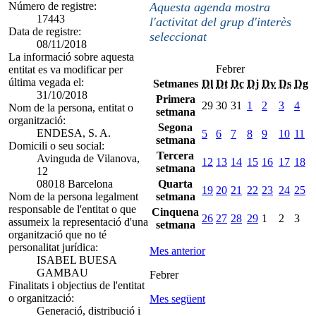
Número de registre:
Aquesta agenda mostra
17443
l'activitat del grup d'interès
Data de registre:
seleccionat
08/11/2018
La informació sobre aquesta
Febrer
entitat es va modificar per
última vegada el:
Setmanes
Dl
Dt
Dc
Dj
Dv
Ds
Dg
31/10/2018
Primera
29
30
31
1
2
3
4
Nom de la persona, entitat o
setmana
organització:
Segona
ENDESA, S. A.
5
6
7
8
9
10
11
setmana
Domicili o seu social:
Tercera
Avinguda de Vilanova,
12
13
14
15
16
17
18
setmana
12
08018 Barcelona
Quarta
19
20
21
22
23
24
25
Nom de la persona legalment
setmana
responsable de l'entitat o que
Cinquena
26
27
28
29
1
2
3
assumeix la representació d'una
setmana
organització que no té
personalitat jurídica:
Mes anterior
ISABEL BUESA
GAMBAU
Febrer
Finalitats i objectius de l'entitat
o organització:
Mes següent
Generació, distribució i