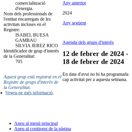
Any anterior
comercialització
d'energia.
2024
Nom dels professionals de
l'entitat encarregats de les
Any següent
activitats incloses en el
Registre:
ISABEL BUESA
GAMBAU
Agenda dels grups d'interès
SILVIA JEREZ RICO
Identificador de grup d'interès
12 de febrer de 2024 -
de la Generalitat:
18 de febrer de 2024
705
En data d'avui no hi ha programada
Aquest grup està registrat en el
cap activitat per a aquesta setmana.
Registre de grups d'interès de
la Generalitat.
Vegeu-ne més informació
.
Aneu al menú principal
Aneu al contingut de la pàgina