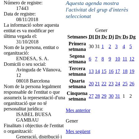
Número de registre:
Aquesta agenda mostra
17443
l'activitat del grup d'interès
Data de registre:
seleccionat
08/11/2018
La informació sobre aquesta
Gener
entitat es va modificar per
última vegada el:
Setmanes
Dl
Dt
Dc
Dj
Dv
Ds
Dg
31/10/2018
Primera
30
31
1
2
3
4
5
Nom de la persona, entitat o
setmana
organització:
Segona
ENDESA, S. A.
6
7
8
9
10
11
12
setmana
Domicili o seu social:
Tercera
Avinguda de Vilanova,
13
14
15
16
17
18
19
setmana
12
08018 Barcelona
Quarta
20
21
22
23
24
25
26
Nom de la persona legalment
setmana
responsable de l'entitat o que
Cinquena
27
28
29
30
31
1
2
assumeix la representació d'una
setmana
organització que no té
personalitat jurídica:
Mes anterior
ISABEL BUESA
GAMBAU
Gener
Finalitats i objectius de l'entitat
o organització:
Mes següent
Generació, distribució i