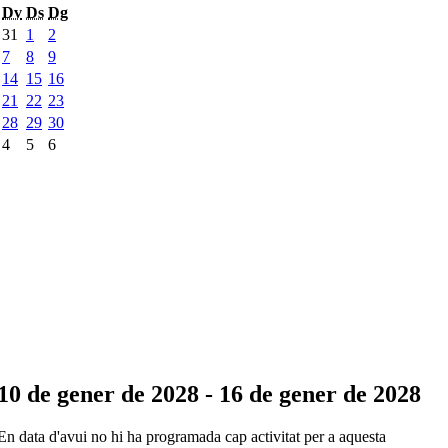
Dv
Ds
Dg
31
1
2
7
8
9
14
15
16
21
22
23
28
29
30
4
5
6
10 de gener de 2028 - 16 de gener de 2028
En data d'avui no hi ha programada cap activitat per a aquesta