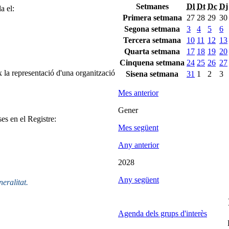
Setmanes
Dl
Dt
Dc
Dj
a el:
Primera setmana
27
28
29
30
Segona setmana
3
4
5
6
Tercera setmana
10
11
12
13
Quarta setmana
17
18
19
20
Cinquena setmana
24
25
26
27
 la representació d'una organització
Sisena setmana
31
1
2
3
Mes anterior
Gener
ses en el Registre:
Mes següent
Any anterior
2028
Any següent
neralitat.
Agenda dels grups d'interès