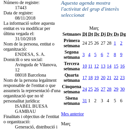
Número de registre:
Aquesta agenda mostra
17443
l'activitat del grup d'interès
Data de registre:
seleccionat
08/11/2018
La informació sobre aquesta
Març
entitat es va modificar per
última vegada el:
Setmanes
Dl
Dt
Dc
Dj
Dv
Ds
Dg
31/10/2018
Primera
24
25
26
27
28
1
2
Nom de la persona, entitat o
setmana
organització:
Segona
ENDESA, S. A.
3
4
5
6
7
8
9
setmana
Domicili o seu social:
Tercera
Avinguda de Vilanova,
10
11
12
13
14
15
16
setmana
12
08018 Barcelona
Quarta
17
18
19
20
21
22
23
Nom de la persona legalment
setmana
responsable de l'entitat o que
Cinquena
24
25
26
27
28
29
30
assumeix la representació d'una
setmana
organització que no té
Sisena
31
1
2
3
4
5
6
personalitat jurídica:
setmana
ISABEL BUESA
GAMBAU
Mes anterior
Finalitats i objectius de l'entitat
o organització:
Març
Generació, distribució i