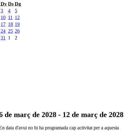
Dv
Ds
Dg
3
4
5
10
11
12
17
18
19
24
25
26
31
1
2
6 de març de 2028 - 12 de març de 2028
En data d'avui no hi ha programada cap activitat per a aquesta