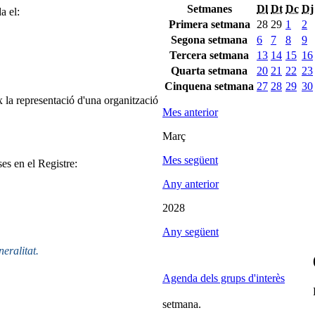
Setmanes
Dl
Dt
Dc
Dj
a el:
Primera setmana
28
29
1
2
Segona setmana
6
7
8
9
Tercera setmana
13
14
15
16
Quarta setmana
20
21
22
23
Cinquena setmana
27
28
29
30
 la representació d'una organització
Mes anterior
Març
Mes següent
ses en el Registre:
Any anterior
2028
Any següent
neralitat.
Agenda dels grups d'interès
setmana.