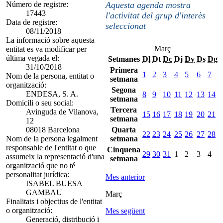
Número de registre:
Aquesta agenda mostra
17443
l'activitat del grup d'interès
Data de registre:
seleccionat
08/11/2018
La informació sobre aquesta
Març
entitat es va modificar per
última vegada el:
Setmanes
Dl
Dt
Dc
Dj
Dv
Ds
Dg
31/10/2018
Primera
1
2
3
4
5
6
7
Nom de la persona, entitat o
setmana
organització:
Segona
ENDESA, S. A.
8
9
10
11
12
13
14
setmana
Domicili o seu social:
Tercera
Avinguda de Vilanova,
15
16
17
18
19
20
21
setmana
12
08018 Barcelona
Quarta
22
23
24
25
26
27
28
Nom de la persona legalment
setmana
responsable de l'entitat o que
Cinquena
29
30
31
1
2
3
4
assumeix la representació d'una
setmana
organització que no té
personalitat jurídica:
Mes anterior
ISABEL BUESA
GAMBAU
Març
Finalitats i objectius de l'entitat
o organització:
Mes següent
Generació, distribució i