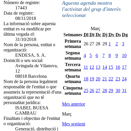
Número de registre:
Aquesta agenda mostra
17443
l'activitat del grup d'interès
Data de registre:
seleccionat
08/11/2018
La informació sobre aquesta
Març
entitat es va modificar per
última vegada el:
Setmanes
Dl
Dt
Dc
Dj
Dv
Ds
Dg
31/10/2018
Primera
26
27
28
29
1
2
3
Nom de la persona, entitat o
setmana
organització:
Segona
ENDESA, S. A.
4
5
6
7
8
9
10
setmana
Domicili o seu social:
Tercera
Avinguda de Vilanova,
11
12
13
14
15
16
17
setmana
12
08018 Barcelona
Quarta
18
19
20
21
22
23
24
Nom de la persona legalment
setmana
responsable de l'entitat o que
Cinquena
25
26
27
28
29
30
31
assumeix la representació d'una
setmana
organització que no té
personalitat jurídica:
Mes anterior
ISABEL BUESA
GAMBAU
Març
Finalitats i objectius de l'entitat
o organització:
Mes següent
Generació, distribució i