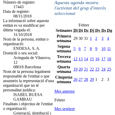
Número de registre:
Aquesta agenda mostra
17443
l'activitat del grup d'interès
Data de registre:
seleccionat
08/11/2018
La informació sobre aquesta
Febrer
entitat es va modificar per
última vegada el:
Setmanes
Dl
Dt
Dc
Dj
Dv
Ds
Dg
31/10/2018
Primera
29
30
31
1
2
3
4
Nom de la persona, entitat o
setmana
organització:
Segona
ENDESA, S. A.
5
6
7
8
9
10
11
setmana
Domicili o seu social:
Tercera
Avinguda de Vilanova,
12
13
14
15
16
17
18
setmana
12
08018 Barcelona
Quarta
19
20
21
22
23
24
25
Nom de la persona legalment
setmana
responsable de l'entitat o que
Cinquena
26
27
28
29
1
2
3
assumeix la representació d'una
setmana
organització que no té
personalitat jurídica:
Mes anterior
ISABEL BUESA
GAMBAU
Febrer
Finalitats i objectius de l'entitat
o organització:
Mes següent
Generació, distribució i