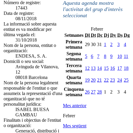
Número de registre:
Aquesta agenda mostra
17443
l'activitat del grup d'interès
Data de registre:
seleccionat
08/11/2018
La informació sobre aquesta
Febrer
entitat es va modificar per
última vegada el:
Setmanes
Dl
Dt
Dc
Dj
Dv
Ds
Dg
31/10/2018
Primera
29
30
31
1
2
3
4
Nom de la persona, entitat o
setmana
organització:
Segona
ENDESA, S. A.
5
6
7
8
9
10
11
setmana
Domicili o seu social:
Tercera
Avinguda de Vilanova,
12
13
14
15
16
17
18
setmana
12
08018 Barcelona
Quarta
19
20
21
22
23
24
25
Nom de la persona legalment
setmana
responsable de l'entitat o que
Cinquena
26
27
28
1
2
3
4
assumeix la representació d'una
setmana
organització que no té
personalitat jurídica:
Mes anterior
ISABEL BUESA
GAMBAU
Febrer
Finalitats i objectius de l'entitat
o organització:
Mes següent
Generació, distribució i