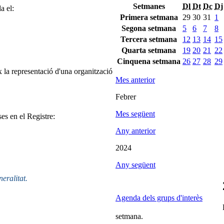
Setmanes
Dl
Dt
Dc
Dj
a el:
Primera setmana
29
30
31
1
Segona setmana
5
6
7
8
Tercera setmana
12
13
14
15
Quarta setmana
19
20
21
22
Cinquena setmana
26
27
28
29
 la representació d'una organització
Mes anterior
Febrer
Mes següent
ses en el Registre:
Any anterior
2024
Any següent
neralitat.
Agenda dels grups d'interès
setmana.