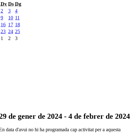
Dv
Ds
Dg
2
3
4
9
10
11
16
17
18
23
24
25
1
2
3
29 de gener de 2024 - 4 de febrer de 2024
En data d'avui no hi ha programada cap activitat per a aquesta