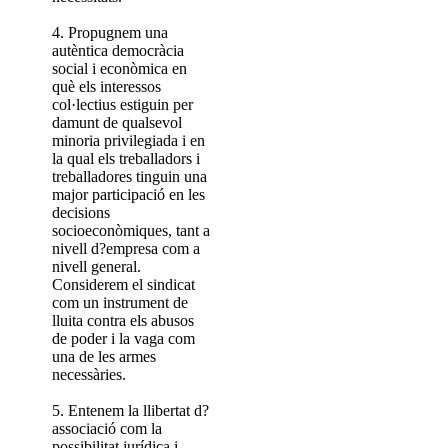
4. Propugnem una
autèntica democràcia
social i econòmica en
què els interessos
col·lectius estiguin per
damunt de qualsevol
minoria privilegiada i en
la qual els treballadors i
treballadores tinguin una
major participació en les
decisions
socioeconòmiques, tant a
nivell d?empresa com a
nivell general.
Considerem el sindicat
com un instrument de
lluita contra els abusos
de poder i la vaga com
una de les armes
necessàries.
5. Entenem la llibertat d?
associació com la
possibilitat jurídica i