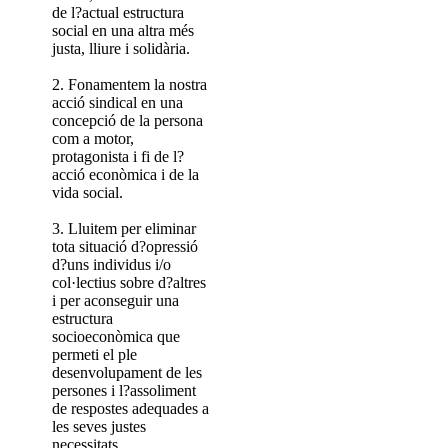
de l?actual estructura
social en una altra més
justa, lliure i solidària.
2. Fonamentem la nostra
acció sindical en una
concepció de la persona
com a motor,
protagonista i fi de l?
acció econòmica i de la
vida social.
3. Lluitem per eliminar
tota situació d?opressió
d?uns individus i/o
col·lectius sobre d?altres
i per aconseguir una
estructura
socioeconòmica que
permeti el ple
desenvolupament de les
persones i l?assoliment
de respostes adequades a
les seves justes
necessitats.