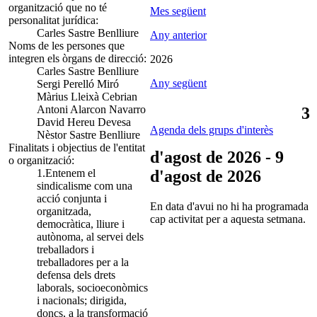
organització que no té
Mes següent
personalitat jurídica:
Carles Sastre Benlliure
Any anterior
Noms de les persones que
integren els òrgans de direcció:
2026
Carles Sastre Benlliure
Any següent
Sergi Perelló Miró
Màrius Lleixà Cebrian
Antoni Alarcon Navarro
3
David Hereu Devesa
Agenda dels grups d'interès
Nèstor Sastre Benlliure
Finalitats i objectius de l'entitat
d'agost de 2026 - 9
o organització:
1.Entenem el
d'agost de 2026
sindicalisme com una
acció conjunta i
En data d'avui no hi ha programada
organitzada,
cap activitat per a aquesta setmana.
democràtica, lliure i
autònoma, al servei dels
treballadors i
treballadores per a la
defensa dels drets
laborals, socioeconòmics
i nacionals; dirigida,
doncs, a la transformació