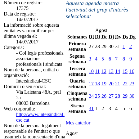
Número de registre:
Aquesta agenda mostra
17375
l'activitat del grup d'interès
Data de registre:
seleccionat
14/07/2017
La informació sobre aquesta
Agost
entitat es va modificar per
última vegada el:
Setmanes
Dl
Dt
Dc
Dj
Dv
Ds
Dg
14/07/2017
Primera
27
28
29
30
31
1
2
Categoria:
setmana
- Col·legis professionals,
Segona
associacions
3
4
5
6
7
8
9
setmana
professionals i sindicats
Tercera
Nom de la persona, entitat o
10
11
12
13
14
15
16
setmana
organització:
Intersindical-CSC
Quarta
17
18
19
20
21
22
23
Domicili o seu social:
setmana
Via Laietana 48A, pral
Cinquena
24
25
26
27
28
29
30
2a
setmana
08003 Barcelona
Sisena
31
1
2
3
4
5
6
Web corporatiu:
setmana
http://www.intersindical-
csc.cat
Mes anterior
Nom de la persona legalment
responsable de l'entitat o que
Agost
assumeix la representació d'una