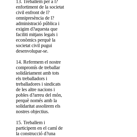
13. Treballem per a l?
enfortiment de la societat
civil enfront de l?
omnipresència de l?
administració pública i
exigim d?aquesta que
faciliti mitjans legals i
econòmics perquè la
societat civil pugui
desenvolupar-se.
14. Refermem el nostre
compromís de treballar
solidàriament amb tots
els treballadors i
treballadores i sindicats
de les altre nacions i
pobles d?arreu del món,
perquè només amb la
solidaritat assolirem els
nostres objectius.
15. Treballem i
participem en el camí de
la construcció d?una