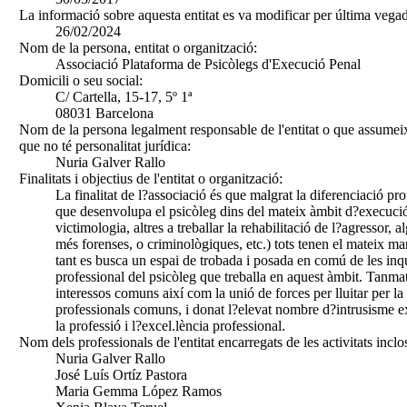
La informació sobre aquesta entitat es va modificar per última vegad
26/02/2024
Nom de la persona, entitat o organització:
Associació Plataforma de Psicòlegs d'Execució Penal
Domicili o seu social:
C/ Cartella, 15-17, 5º 1ª
08031 Barcelona
Nom de la persona legalment responsable de l'entitat o que assumeix
que no té personalitat jurídica:
Nuria Galver Rallo
Finalitats i objectius de l'entitat o organització:
La finalitat de l?associació és que malgrat la diferenciació pro
que desenvolupa el psicòleg dins del mateix àmbit d?execució
victimologia, altres a treballar la rehabilitació de l?agressor,
més forenses, o criminològiques, etc.) tots tenen el mateix mar
tant es busca un espai de trobada i posada en comú de les inqui
professional del psicòleg que treballa en aquest àmbit. Tanmat
interessos comuns així com la unió de forces per lluitar per la
professionals comuns, i donat l?elevat nombre d?intrusisme e
la professió i l?excel.lència professional.
Nom dels professionals de l'entitat encarregats de les activitats inclo
Nuria Galver Rallo
José Luís Ortíz Pastora
Maria Gemma López Ramos