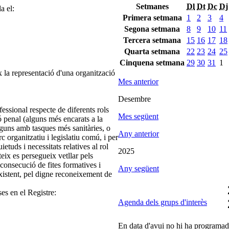
Setmanes
Dl
Dt
Dc
Dj
a el:
Primera setmana
1
2
3
4
Segona setmana
8
9
10
11
Tercera setmana
15
16
17
18
Quarta setmana
22
23
24
25
Cinquena setmana
29
30
31
1
 la representació d'una organització
Mes anterior
Desembre
fessional respecte de diferents rols
Mes següent
 penal (alguns més encarats a la
 alguns amb tasques més sanitàries, o
Any anterior
c organitzatiu i legislatiu comú, i per
etuds i necessitats relatives al rol
2025
eix es persegueix vetllar pels
 consecució de fites formatives i
Any següent
xistent, pel digne reconeixement de
ses en el Registre:
Agenda dels grups d'interès
En data d'avui no hi ha programada