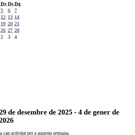
Dv
Ds
Dg
5
6
7
12
13
14
19
20
21
26
27
28
2
3
4
29 de desembre de 2025 - 4 de gener de
2026
 cap activitat per a aquesta setmana.