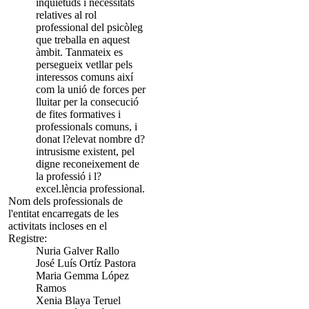
inquietuds i necessitats
relatives al rol
professional del psicòleg
que treballa en aquest
àmbit. Tanmateix es
persegueix vetllar pels
interessos comuns així
com la unió de forces per
lluitar per la consecució
de fites formatives i
professionals comuns, i
donat l?elevat nombre d?
intrusisme existent, pel
digne reconeixement de
la professió i l?
excel.lència professional.
Nom dels professionals de
l'entitat encarregats de les
activitats incloses en el
Registre:
Nuria Galver Rallo
José Luís Ortíz Pastora
Maria Gemma López
Ramos
Xenia Blaya Teruel