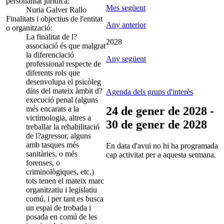
personalitat jurídica:
Mes següent
Nuria Galver Rallo
Finalitats i objectius de l'entitat
Any anterior
o organització:
La finalitat de l?
2028
associació és que malgrat
la diferenciació
Any següent
professional respecte de
diferents rols que
desenvolupa el psicòleg
dins del mateix àmbit d?
Agenda dels grups d'interès
execució penal (alguns
més encarats a la
24 de gener de 2028 -
victimologia, altres a
30 de gener de 2028
treballar la rehabilitació
de l?agressor, alguns
amb tasques més
En data d'avui no hi ha programada
sanitàries, o més
cap activitat per a aquesta setmana.
forenses, o
criminològiques, etc.)
tots tenen el mateix marc
organitzatiu i legislatiu
comú, i per tant es busca
un espai de trobada i
posada en comú de les