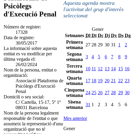
Aquesta agenda mostra
Psicòlegs
l'activitat del grup d'interès
d'Execució Penal
seleccionat
Número de registre:
Gener
17328
Setmanes
Dl
Dt
Dc
Dj
Dv
Ds
Dg
Data de registre:
Primera
30/05/2017
27
28
29
30
31
1
2
setmana
La informació sobre aquesta
entitat es va modificar per
Segona
3
4
5
6
7
8
9
última vegada el:
setmana
26/02/2024
Tercera
10
11
12
13
14
15
16
Nom de la persona, entitat o
setmana
organització:
Quarta
Associació Plataforma de
17
18
19
20
21
22
23
setmana
Psicòlegs d'Execució
Cinquena
Penal
24
25
26
27
28
29
30
setmana
Domicili o seu social:
Sisena
C/ Cartella, 15-17, 5º 1ª
31
1
2
3
4
5
6
setmana
08031 Barcelona
Nom de la persona legalment
responsable de l'entitat o que
Mes anterior
assumeix la representació d'una
Gener
organització que no té