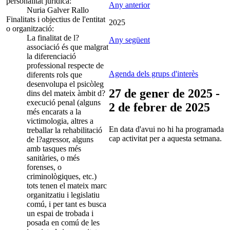
personalitat jurídica:
Any anterior
Nuria Galver Rallo
Finalitats i objectius de l'entitat
2025
o organització:
La finalitat de l?
Any següent
associació és que malgrat
la diferenciació
professional respecte de
Agenda dels grups d'interès
diferents rols que
desenvolupa el psicòleg
27 de gener de 2025 -
dins del mateix àmbit d?
execució penal (alguns
2 de febrer de 2025
més encarats a la
victimologia, altres a
En data d'avui no hi ha programada
treballar la rehabilitació
cap activitat per a aquesta setmana.
de l?agressor, alguns
amb tasques més
sanitàries, o més
forenses, o
criminològiques, etc.)
tots tenen el mateix marc
organitzatiu i legislatiu
comú, i per tant es busca
un espai de trobada i
posada en comú de les