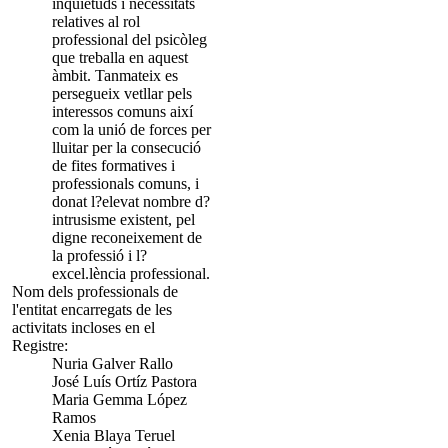
inquietuds i necessitats
relatives al rol
professional del psicòleg
que treballa en aquest
àmbit. Tanmateix es
persegueix vetllar pels
interessos comuns així
com la unió de forces per
lluitar per la consecució
de fites formatives i
professionals comuns, i
donat l?elevat nombre d?
intrusisme existent, pel
digne reconeixement de
la professió i l?
excel.lència professional.
Nom dels professionals de
l'entitat encarregats de les
activitats incloses en el
Registre:
Nuria Galver Rallo
José Luís Ortíz Pastora
Maria Gemma López
Ramos
Xenia Blaya Teruel