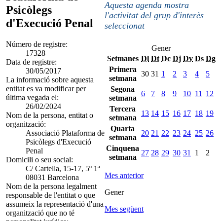
Aquesta agenda mostra
Psicòlegs
l'activitat del grup d'interès
d'Execució Penal
seleccionat
Número de registre:
Gener
17328
Setmanes
Dl
Dt
Dc
Dj
Dv
Ds
Dg
Data de registre:
Primera
30/05/2017
30
31
1
2
3
4
5
setmana
La informació sobre aquesta
entitat es va modificar per
Segona
6
7
8
9
10
11
12
última vegada el:
setmana
26/02/2024
Tercera
13
14
15
16
17
18
19
Nom de la persona, entitat o
setmana
organització:
Quarta
Associació Plataforma de
20
21
22
23
24
25
26
setmana
Psicòlegs d'Execució
Cinquena
Penal
27
28
29
30
31
1
2
setmana
Domicili o seu social:
C/ Cartella, 15-17, 5º 1ª
Mes anterior
08031 Barcelona
Nom de la persona legalment
Gener
responsable de l'entitat o que
assumeix la representació d'una
Mes següent
organització que no té