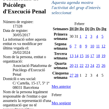
Aquesta agenda mostra
Psicòlegs
l'activitat del grup d'interès
d'Execució Penal
seleccionat
Número de registre:
Febrer
17328
Setmanes
Dl
Dt
Dc
Dj
Dv
Ds
Dg
Data de registre:
Primera
30/05/2017
30
31
1
2
3
4
5
setmana
La informació sobre aquesta
entitat es va modificar per
Segona
6
7
8
9
10
11
12
última vegada el:
setmana
26/02/2024
Tercera
13
14
15
16
17
18
19
Nom de la persona, entitat o
setmana
organització:
Quarta
Associació Plataforma de
20
21
22
23
24
25
26
setmana
Psicòlegs d'Execució
Cinquena
Penal
27
28
1
2
3
4
5
setmana
Domicili o seu social:
C/ Cartella, 15-17, 5º 1ª
Mes anterior
08031 Barcelona
Nom de la persona legalment
Febrer
responsable de l'entitat o que
assumeix la representació d'una
Mes següent
organització que no té