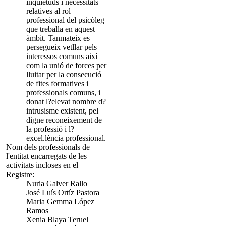
inquietuds i necessitats
relatives al rol
professional del psicòleg
que treballa en aquest
àmbit. Tanmateix es
persegueix vetllar pels
interessos comuns així
com la unió de forces per
lluitar per la consecució
de fites formatives i
professionals comuns, i
donat l?elevat nombre d?
intrusisme existent, pel
digne reconeixement de
la professió i l?
excel.lència professional.
Nom dels professionals de
l'entitat encarregats de les
activitats incloses en el
Registre:
Nuria Galver Rallo
José Luís Ortíz Pastora
Maria Gemma López
Ramos
Xenia Blaya Teruel