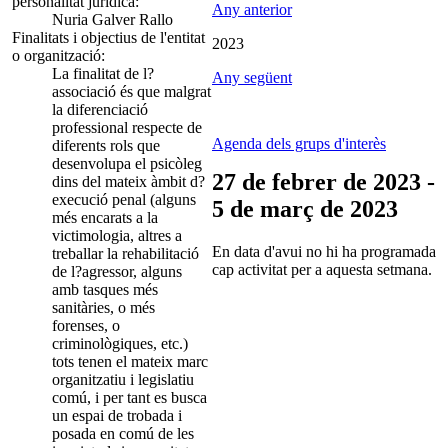
personalitat jurídica:
Any anterior
Nuria Galver Rallo
Finalitats i objectius de l'entitat
2023
o organització:
La finalitat de l?
Any següent
associació és que malgrat
la diferenciació
professional respecte de
Agenda dels grups d'interès
diferents rols que
desenvolupa el psicòleg
27 de febrer de 2023 -
dins del mateix àmbit d?
execució penal (alguns
5 de març de 2023
més encarats a la
victimologia, altres a
En data d'avui no hi ha programada
treballar la rehabilitació
cap activitat per a aquesta setmana.
de l?agressor, alguns
amb tasques més
sanitàries, o més
forenses, o
criminològiques, etc.)
tots tenen el mateix marc
organitzatiu i legislatiu
comú, i per tant es busca
un espai de trobada i
posada en comú de les