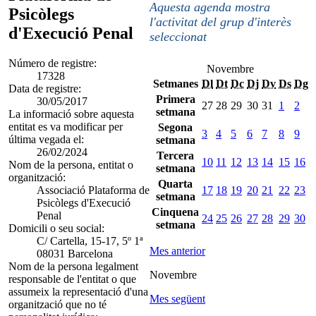
Aquesta agenda mostra
Psicòlegs
l'activitat del grup d'interès
d'Execució Penal
seleccionat
Número de registre:
Novembre
17328
Setmanes
Dl
Dt
Dc
Dj
Dv
Ds
Dg
Data de registre:
Primera
30/05/2017
27
28
29
30
31
1
2
setmana
La informació sobre aquesta
entitat es va modificar per
Segona
3
4
5
6
7
8
9
última vegada el:
setmana
26/02/2024
Tercera
10
11
12
13
14
15
16
Nom de la persona, entitat o
setmana
organització:
Quarta
Associació Plataforma de
17
18
19
20
21
22
23
setmana
Psicòlegs d'Execució
Cinquena
Penal
24
25
26
27
28
29
30
setmana
Domicili o seu social:
C/ Cartella, 15-17, 5º 1ª
Mes anterior
08031 Barcelona
Nom de la persona legalment
Novembre
responsable de l'entitat o que
assumeix la representació d'una
Mes següent
organització que no té