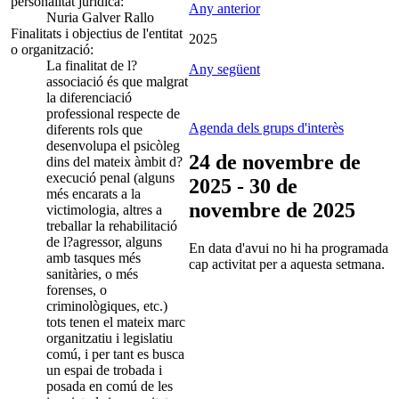
personalitat jurídica:
Any anterior
Nuria Galver Rallo
Finalitats i objectius de l'entitat
2025
o organització:
La finalitat de l?
Any següent
associació és que malgrat
la diferenciació
professional respecte de
Agenda dels grups d'interès
diferents rols que
desenvolupa el psicòleg
24 de novembre de
dins del mateix àmbit d?
execució penal (alguns
2025 - 30 de
més encarats a la
novembre de 2025
victimologia, altres a
treballar la rehabilitació
de l?agressor, alguns
En data d'avui no hi ha programada
amb tasques més
cap activitat per a aquesta setmana.
sanitàries, o més
forenses, o
criminològiques, etc.)
tots tenen el mateix marc
organitzatiu i legislatiu
comú, i per tant es busca
un espai de trobada i
posada en comú de les