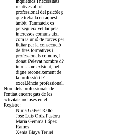
inquietuds i necessitats
relatives al rol
professional del psicòleg
que treballa en aquest
àmbit. Tanmateix es
persegueix vetllar pels
interessos comuns així
com la unió de forces per
lluitar per la consecució
de fites formatives i
professionals comuns, i
donat l?elevat nombre d?
intrusisme existent, pel
digne reconeixement de
la professió i l?
excel.lència professional.
Nom dels professionals de
l'entitat encarregats de les
activitats incloses en el
Registre:
Nuria Galver Rallo
José Luís Ortíz Pastora
Maria Gemma López
Ramos
Xenia Blaya Teruel