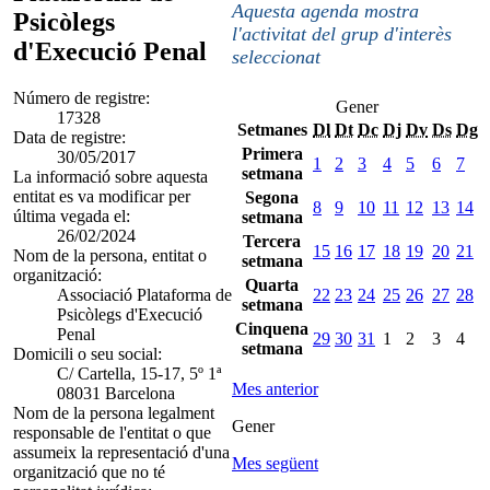
Aquesta agenda mostra
Psicòlegs
l'activitat del grup d'interès
d'Execució Penal
seleccionat
Número de registre:
Gener
17328
Setmanes
Dl
Dt
Dc
Dj
Dv
Ds
Dg
Data de registre:
Primera
30/05/2017
1
2
3
4
5
6
7
setmana
La informació sobre aquesta
entitat es va modificar per
Segona
8
9
10
11
12
13
14
última vegada el:
setmana
26/02/2024
Tercera
15
16
17
18
19
20
21
Nom de la persona, entitat o
setmana
organització:
Quarta
Associació Plataforma de
22
23
24
25
26
27
28
setmana
Psicòlegs d'Execució
Cinquena
Penal
29
30
31
1
2
3
4
setmana
Domicili o seu social:
C/ Cartella, 15-17, 5º 1ª
Mes anterior
08031 Barcelona
Nom de la persona legalment
Gener
responsable de l'entitat o que
assumeix la representació d'una
Mes següent
organització que no té