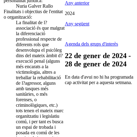
personalitat jurídica:
Any anterior
Nuria Galver Rallo
Finalitats i objectius de l'entitat
2024
o organització:
La finalitat de l?
Any següent
associació és que malgrat
la diferenciació
professional respecte de
Agenda dels grups d'interès
diferents rols que
desenvolupa el psicòleg
22 de gener de 2024 -
dins del mateix àmbit d?
execució penal (alguns
28 de gener de 2024
més encarats a la
victimologia, altres a
En data d'avui no hi ha programada
treballar la rehabilitació
cap activitat per a aquesta setmana.
de l?agressor, alguns
amb tasques més
sanitàries, o més
forenses, o
criminològiques, etc.)
tots tenen el mateix marc
organitzatiu i legislatiu
comú, i per tant es busca
un espai de trobada i
posada en comú de les