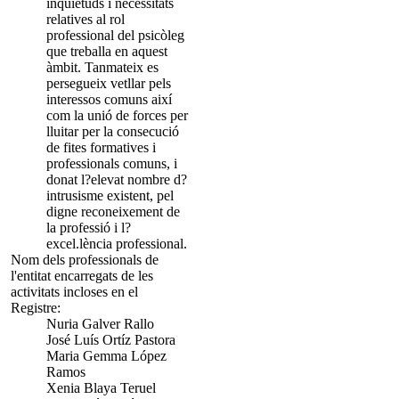
inquietuds i necessitats
relatives al rol
professional del psicòleg
que treballa en aquest
àmbit. Tanmateix es
persegueix vetllar pels
interessos comuns així
com la unió de forces per
lluitar per la consecució
de fites formatives i
professionals comuns, i
donat l?elevat nombre d?
intrusisme existent, pel
digne reconeixement de
la professió i l?
excel.lència professional.
Nom dels professionals de
l'entitat encarregats de les
activitats incloses en el
Registre:
Nuria Galver Rallo
José Luís Ortíz Pastora
Maria Gemma López
Ramos
Xenia Blaya Teruel