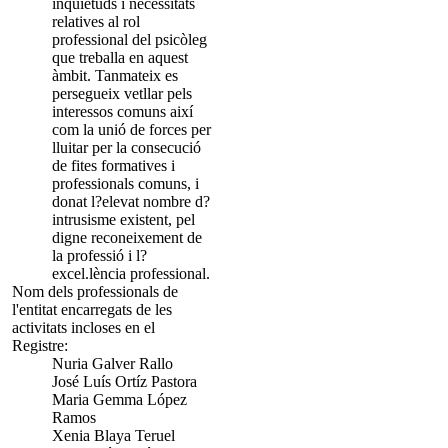
inquietuds i necessitats
relatives al rol
professional del psicòleg
que treballa en aquest
àmbit. Tanmateix es
persegueix vetllar pels
interessos comuns així
com la unió de forces per
lluitar per la consecució
de fites formatives i
professionals comuns, i
donat l?elevat nombre d?
intrusisme existent, pel
digne reconeixement de
la professió i l?
excel.lència professional.
Nom dels professionals de
l'entitat encarregats de les
activitats incloses en el
Registre:
Nuria Galver Rallo
José Luís Ortíz Pastora
Maria Gemma López
Ramos
Xenia Blaya Teruel