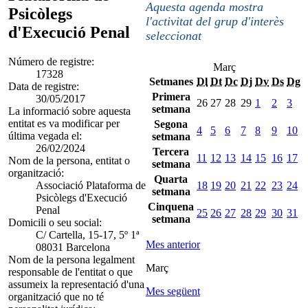
Aquesta agenda mostra
Psicòlegs
l'activitat del grup d'interès
d'Execució Penal
seleccionat
Número de registre:
Març
17328
Setmanes
Dl
Dt
Dc
Dj
Dv
Ds
Dg
Data de registre:
Primera
30/05/2017
26
27
28
29
1
2
3
setmana
La informació sobre aquesta
entitat es va modificar per
Segona
4
5
6
7
8
9
10
última vegada el:
setmana
26/02/2024
Tercera
11
12
13
14
15
16
17
Nom de la persona, entitat o
setmana
organització:
Quarta
Associació Plataforma de
18
19
20
21
22
23
24
setmana
Psicòlegs d'Execució
Cinquena
Penal
25
26
27
28
29
30
31
setmana
Domicili o seu social:
C/ Cartella, 15-17, 5º 1ª
Mes anterior
08031 Barcelona
Nom de la persona legalment
Març
responsable de l'entitat o que
assumeix la representació d'una
Mes següent
organització que no té