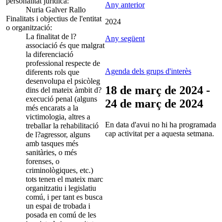
personalitat jurídica:
Any anterior
Nuria Galver Rallo
Finalitats i objectius de l'entitat
2024
o organització:
La finalitat de l?
Any següent
associació és que malgrat
la diferenciació
professional respecte de
Agenda dels grups d'interès
diferents rols que
desenvolupa el psicòleg
18 de març de 2024 -
dins del mateix àmbit d?
execució penal (alguns
24 de març de 2024
més encarats a la
victimologia, altres a
En data d'avui no hi ha programada
treballar la rehabilitació
cap activitat per a aquesta setmana.
de l?agressor, alguns
amb tasques més
sanitàries, o més
forenses, o
criminològiques, etc.)
tots tenen el mateix marc
organitzatiu i legislatiu
comú, i per tant es busca
un espai de trobada i
posada en comú de les