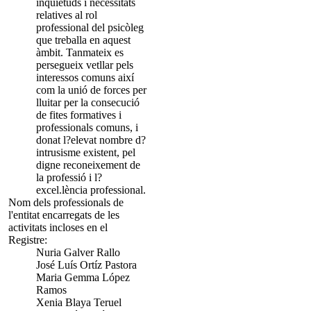
inquietuds i necessitats
relatives al rol
professional del psicòleg
que treballa en aquest
àmbit. Tanmateix es
persegueix vetllar pels
interessos comuns així
com la unió de forces per
lluitar per la consecució
de fites formatives i
professionals comuns, i
donat l?elevat nombre d?
intrusisme existent, pel
digne reconeixement de
la professió i l?
excel.lència professional.
Nom dels professionals de
l'entitat encarregats de les
activitats incloses en el
Registre:
Nuria Galver Rallo
José Luís Ortíz Pastora
Maria Gemma López
Ramos
Xenia Blaya Teruel