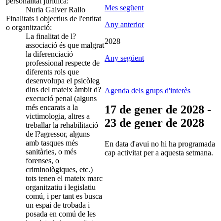
personalitat jurídica:
Mes següent
Nuria Galver Rallo
Finalitats i objectius de l'entitat
Any anterior
o organització:
La finalitat de l?
2028
associació és que malgrat
la diferenciació
Any següent
professional respecte de
diferents rols que
desenvolupa el psicòleg
dins del mateix àmbit d?
Agenda dels grups d'interès
execució penal (alguns
més encarats a la
17 de gener de 2028 -
victimologia, altres a
23 de gener de 2028
treballar la rehabilitació
de l?agressor, alguns
amb tasques més
En data d'avui no hi ha programada
sanitàries, o més
cap activitat per a aquesta setmana.
forenses, o
criminològiques, etc.)
tots tenen el mateix marc
organitzatiu i legislatiu
comú, i per tant es busca
un espai de trobada i
posada en comú de les