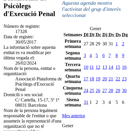
Aquesta agenda mostra
Psicòlegs
l'activitat del grup d'interès
d'Execució Penal
seleccionat
Número de registre:
Gener
17328
Setmanes
Dl
Dt
Dc
Dj
Dv
Ds
Dg
Data de registre:
Primera
30/05/2017
27
28
29
30
31
1
2
setmana
La informació sobre aquesta
entitat es va modificar per
Segona
3
4
5
6
7
8
9
última vegada el:
setmana
26/02/2024
Tercera
10
11
12
13
14
15
16
Nom de la persona, entitat o
setmana
organització:
Quarta
Associació Plataforma de
17
18
19
20
21
22
23
setmana
Psicòlegs d'Execució
Cinquena
Penal
24
25
26
27
28
29
30
setmana
Domicili o seu social:
Sisena
C/ Cartella, 15-17, 5º 1ª
31
1
2
3
4
5
6
setmana
08031 Barcelona
Nom de la persona legalment
responsable de l'entitat o que
Mes anterior
assumeix la representació d'una
Gener
organització que no té