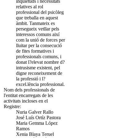
inquietuds i necessitats
relatives al rol
professional del psicòleg
que treballa en aquest
àmbit. Tanmateix es
persegueix vetllar pels
interessos comuns així
com la unió de forces per
lluitar per la consecució
de fites formatives i
professionals comuns, i
donat l?elevat nombre d?
intrusisme existent, pel
digne reconeixement de
la professió i l?
excel.lència professional.
Nom dels professionals de
l'entitat encarregats de les
activitats incloses en el
Registre:
Nuria Galver Rallo
José Luís Ortíz Pastora
Maria Gemma López
Ramos
Xenia Blaya Teruel