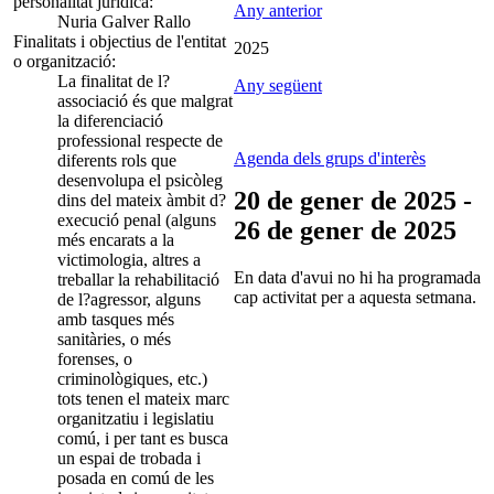
personalitat jurídica:
Any anterior
Nuria Galver Rallo
Finalitats i objectius de l'entitat
2025
o organització:
La finalitat de l?
Any següent
associació és que malgrat
la diferenciació
professional respecte de
Agenda dels grups d'interès
diferents rols que
desenvolupa el psicòleg
20 de gener de 2025 -
dins del mateix àmbit d?
execució penal (alguns
26 de gener de 2025
més encarats a la
victimologia, altres a
En data d'avui no hi ha programada
treballar la rehabilitació
cap activitat per a aquesta setmana.
de l?agressor, alguns
amb tasques més
sanitàries, o més
forenses, o
criminològiques, etc.)
tots tenen el mateix marc
organitzatiu i legislatiu
comú, i per tant es busca
un espai de trobada i
posada en comú de les