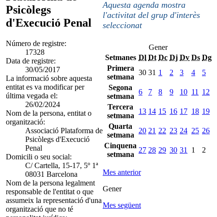
Aquesta agenda mostra
Psicòlegs
l'activitat del grup d'interès
d'Execució Penal
seleccionat
Número de registre:
Gener
17328
Setmanes
Dl
Dt
Dc
Dj
Dv
Ds
Dg
Data de registre:
Primera
30/05/2017
30
31
1
2
3
4
5
setmana
La informació sobre aquesta
entitat es va modificar per
Segona
6
7
8
9
10
11
12
última vegada el:
setmana
26/02/2024
Tercera
13
14
15
16
17
18
19
Nom de la persona, entitat o
setmana
organització:
Quarta
Associació Plataforma de
20
21
22
23
24
25
26
setmana
Psicòlegs d'Execució
Cinquena
Penal
27
28
29
30
31
1
2
setmana
Domicili o seu social:
C/ Cartella, 15-17, 5º 1ª
Mes anterior
08031 Barcelona
Nom de la persona legalment
Gener
responsable de l'entitat o que
assumeix la representació d'una
Mes següent
organització que no té