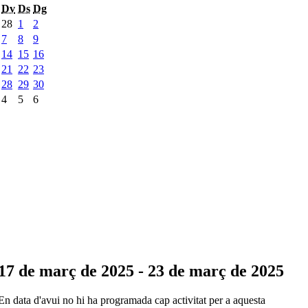
Dv
Ds
Dg
28
1
2
7
8
9
14
15
16
21
22
23
28
29
30
4
5
6
17 de març de 2025 - 23 de març de 2025
En data d'avui no hi ha programada cap activitat per a aquesta