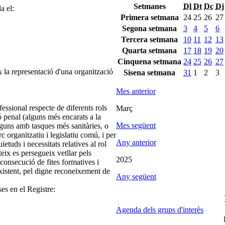
Setmanes
Dl
Dt
Dc
Dj
a el:
Primera setmana
24
25
26
27
Segona setmana
3
4
5
6
Tercera setmana
10
11
12
13
Quarta setmana
17
18
19
20
Cinquena setmana
24
25
26
27
 la representació d'una organització
Sisena setmana
31
1
2
3
Mes anterior
fessional respecte de diferents rols
Març
 penal (alguns més encarats a la
Mes següent
 alguns amb tasques més sanitàries, o
c organitzatiu i legislatiu comú, i per
Any anterior
etuds i necessitats relatives al rol
eix es persegueix vetllar pels
2025
 consecució de fites formatives i
xistent, pel digne reconeixement de
Any següent
ses en el Registre:
Agenda dels grups d'interès