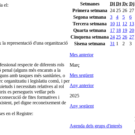
Setmanes
Dl
Dt
Dc
Dj
a el:
Primera setmana
24
25
26
27
Segona setmana
3
4
5
6
Tercera setmana
10
11
12
13
Quarta setmana
17
18
19
20
Cinquena setmana
24
25
26
27
 la representació d'una organització
Sisena setmana
31
1
2
3
Mes anterior
fessional respecte de diferents rols
Març
 penal (alguns més encarats a la
Mes següent
 alguns amb tasques més sanitàries, o
c organitzatiu i legislatiu comú, i per
Any anterior
etuds i necessitats relatives al rol
eix es persegueix vetllar pels
2025
 consecució de fites formatives i
xistent, pel digne reconeixement de
Any següent
ses en el Registre:
Agenda dels grups d'interès