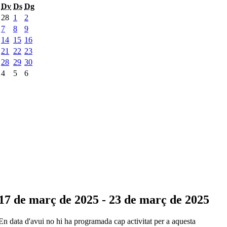
Dv
Ds
Dg
28
1
2
7
8
9
14
15
16
21
22
23
28
29
30
4
5
6
17 de març de 2025 - 23 de març de 2025
En data d'avui no hi ha programada cap activitat per a aquesta