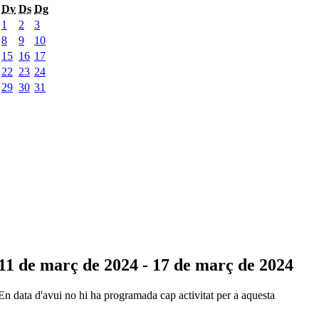
Dv
Ds
Dg
1
2
3
8
9
10
15
16
17
22
23
24
29
30
31
11 de març de 2024 - 17 de març de 2024
En data d'avui no hi ha programada cap activitat per a aquesta