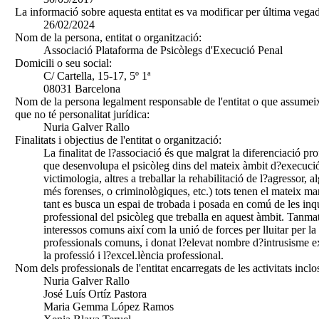
La informació sobre aquesta entitat es va modificar per última vegad
26/02/2024
Nom de la persona, entitat o organització:
Associació Plataforma de Psicòlegs d'Execució Penal
Domicili o seu social:
C/ Cartella, 15-17, 5º 1ª
08031 Barcelona
Nom de la persona legalment responsable de l'entitat o que assumeix
que no té personalitat jurídica:
Nuria Galver Rallo
Finalitats i objectius de l'entitat o organització:
La finalitat de l?associació és que malgrat la diferenciació pro
que desenvolupa el psicòleg dins del mateix àmbit d?execució
victimologia, altres a treballar la rehabilitació de l?agressor,
més forenses, o criminològiques, etc.) tots tenen el mateix mar
tant es busca un espai de trobada i posada en comú de les inqui
professional del psicòleg que treballa en aquest àmbit. Tanmat
interessos comuns així com la unió de forces per lluitar per la
professionals comuns, i donat l?elevat nombre d?intrusisme e
la professió i l?excel.lència professional.
Nom dels professionals de l'entitat encarregats de les activitats inclo
Nuria Galver Rallo
José Luís Ortíz Pastora
Maria Gemma López Ramos