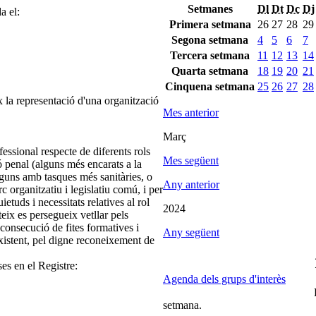
Setmanes
Dl
Dt
Dc
Dj
a el:
Primera setmana
26
27
28
29
Segona setmana
4
5
6
7
Tercera setmana
11
12
13
14
Quarta setmana
18
19
20
21
Cinquena setmana
25
26
27
28
 la representació d'una organització
Mes anterior
Març
fessional respecte de diferents rols
Mes següent
 penal (alguns més encarats a la
 alguns amb tasques més sanitàries, o
Any anterior
c organitzatiu i legislatiu comú, i per
etuds i necessitats relatives al rol
2024
eix es persegueix vetllar pels
 consecució de fites formatives i
Any següent
xistent, pel digne reconeixement de
ses en el Registre:
Agenda dels grups d'interès
setmana.