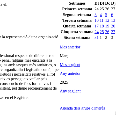
Setmanes
Dl
Dt
Dc
Dj
a el:
Primera setmana
24
25
26
27
Segona setmana
3
4
5
6
Tercera setmana
10
11
12
13
Quarta setmana
17
18
19
20
Cinquena setmana
24
25
26
27
 la representació d'una organització
Sisena setmana
31
1
2
3
Mes anterior
fessional respecte de diferents rols
Març
 penal (alguns més encarats a la
Mes següent
 alguns amb tasques més sanitàries, o
c organitzatiu i legislatiu comú, i per
Any anterior
etuds i necessitats relatives al rol
eix es persegueix vetllar pels
2025
 consecució de fites formatives i
xistent, pel digne reconeixement de
Any següent
ses en el Registre:
Agenda dels grups d'interès