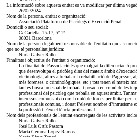
La informació sobre aquesta entitat es va modificar per última vegad
26/02/2024
Nom de la persona, entitat o organització:
Associació Plataforma de Psicòlegs d'Execució Penal
Domicili o seu social:
C/ Cartella, 15-17, 5º 1ª
08031 Barcelona
Nom de la persona legalment responsable de l'entitat o que assumeix
que no té personalitat jurídica:
Nuria Galver Rallo
Finalitats i objectius de l'entitat o organització:
La finalitat de l?associació és que malgrat la diferenciació pro
que desenvolupa el psicòleg dins del mateix àmbit d?execució
victimologia, altres a treballar la rehabilitació de l?agressor,
més forenses, o criminològiques, etc.) tots tenen el mateix mar
tant es busca un espai de trobada i posada en comú de les inqui
professional del psicòleg que treballa en aquest àmbit. Tanmat
interessos comuns així com la unió de forces per lluitar per la
professionals comuns, i donat l?elevat nombre d?intrusisme e
la professió i l?excel.lència professional.
Nom dels professionals de l'entitat encarregats de les activitats inclo
Nuria Galver Rallo
José Luís Ortíz Pastora
Maria Gemma López Ramos