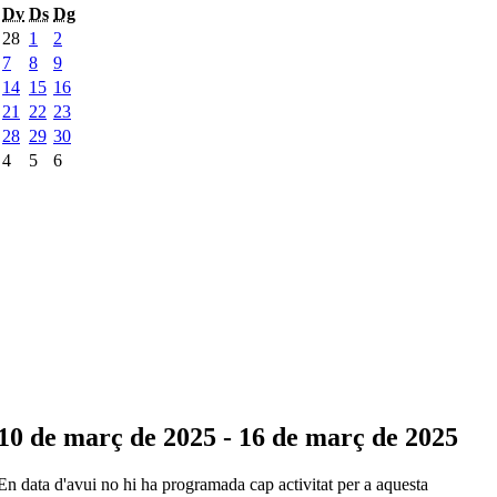
Dv
Ds
Dg
28
1
2
7
8
9
14
15
16
21
22
23
28
29
30
4
5
6
10 de març de 2025 - 16 de març de 2025
En data d'avui no hi ha programada cap activitat per a aquesta