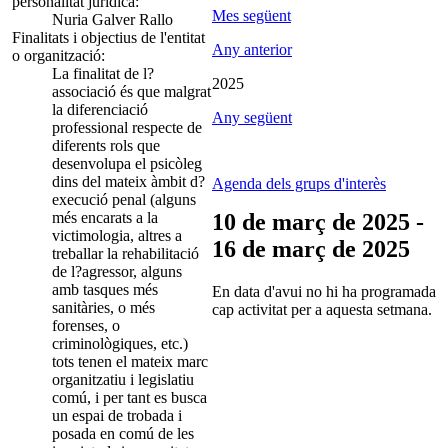
personalitat jurídica:
Mes següent
Nuria Galver Rallo
Finalitats i objectius de l'entitat
Any anterior
o organització:
La finalitat de l?
2025
associació és que malgrat
la diferenciació
Any següent
professional respecte de
diferents rols que
desenvolupa el psicòleg
dins del mateix àmbit d?
Agenda dels grups d'interès
execució penal (alguns
més encarats a la
10 de març de 2025 -
victimologia, altres a
16 de març de 2025
treballar la rehabilitació
de l?agressor, alguns
amb tasques més
En data d'avui no hi ha programada
sanitàries, o més
cap activitat per a aquesta setmana.
forenses, o
criminològiques, etc.)
tots tenen el mateix marc
organitzatiu i legislatiu
comú, i per tant es busca
un espai de trobada i
posada en comú de les