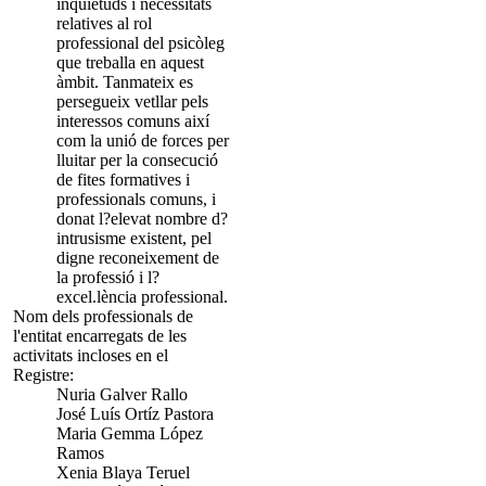
inquietuds i necessitats
relatives al rol
professional del psicòleg
que treballa en aquest
àmbit. Tanmateix es
persegueix vetllar pels
interessos comuns així
com la unió de forces per
lluitar per la consecució
de fites formatives i
professionals comuns, i
donat l?elevat nombre d?
intrusisme existent, pel
digne reconeixement de
la professió i l?
excel.lència professional.
Nom dels professionals de
l'entitat encarregats de les
activitats incloses en el
Registre:
Nuria Galver Rallo
José Luís Ortíz Pastora
Maria Gemma López
Ramos
Xenia Blaya Teruel