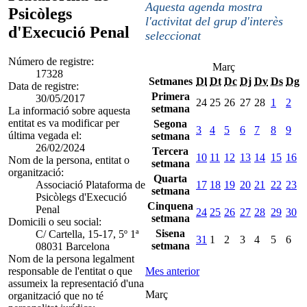
Aquesta agenda mostra
Psicòlegs
l'activitat del grup d'interès
d'Execució Penal
seleccionat
Número de registre:
Març
17328
Setmanes
Dl
Dt
Dc
Dj
Dv
Ds
Dg
Data de registre:
Primera
30/05/2017
24
25
26
27
28
1
2
setmana
La informació sobre aquesta
entitat es va modificar per
Segona
3
4
5
6
7
8
9
última vegada el:
setmana
26/02/2024
Tercera
10
11
12
13
14
15
16
Nom de la persona, entitat o
setmana
organització:
Quarta
Associació Plataforma de
17
18
19
20
21
22
23
setmana
Psicòlegs d'Execució
Cinquena
Penal
24
25
26
27
28
29
30
setmana
Domicili o seu social:
Sisena
C/ Cartella, 15-17, 5º 1ª
31
1
2
3
4
5
6
setmana
08031 Barcelona
Nom de la persona legalment
responsable de l'entitat o que
Mes anterior
assumeix la representació d'una
Març
organització que no té