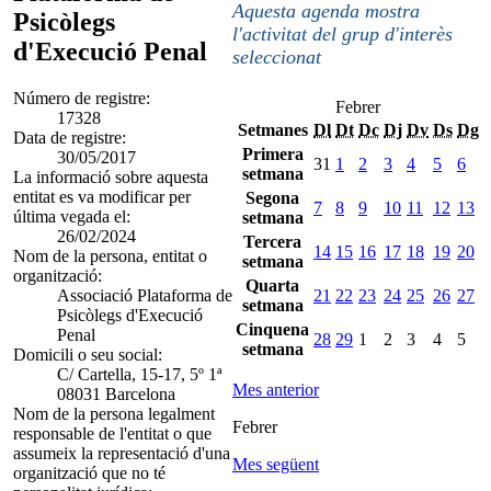
Aquesta agenda mostra
Psicòlegs
l'activitat del grup d'interès
d'Execució Penal
seleccionat
Número de registre:
Febrer
17328
Setmanes
Dl
Dt
Dc
Dj
Dv
Ds
Dg
Data de registre:
Primera
30/05/2017
31
1
2
3
4
5
6
setmana
La informació sobre aquesta
entitat es va modificar per
Segona
7
8
9
10
11
12
13
última vegada el:
setmana
26/02/2024
Tercera
14
15
16
17
18
19
20
Nom de la persona, entitat o
setmana
organització:
Quarta
Associació Plataforma de
21
22
23
24
25
26
27
setmana
Psicòlegs d'Execució
Cinquena
Penal
28
29
1
2
3
4
5
setmana
Domicili o seu social:
C/ Cartella, 15-17, 5º 1ª
Mes anterior
08031 Barcelona
Nom de la persona legalment
Febrer
responsable de l'entitat o que
assumeix la representació d'una
Mes següent
organització que no té