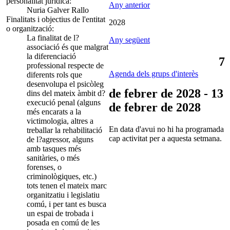
personalitat jurídica:
Any anterior
Nuria Galver Rallo
Finalitats i objectius de l'entitat
2028
o organització:
La finalitat de l?
Any següent
associació és que malgrat
la diferenciació
7
professional respecte de
Agenda dels grups d'interès
diferents rols que
desenvolupa el psicòleg
de febrer de 2028 - 13
dins del mateix àmbit d?
execució penal (alguns
de febrer de 2028
més encarats a la
victimologia, altres a
En data d'avui no hi ha programada
treballar la rehabilitació
cap activitat per a aquesta setmana.
de l?agressor, alguns
amb tasques més
sanitàries, o més
forenses, o
criminològiques, etc.)
tots tenen el mateix marc
organitzatiu i legislatiu
comú, i per tant es busca
un espai de trobada i
posada en comú de les