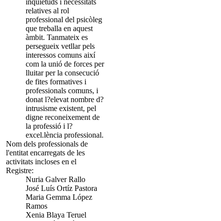
inquietuds i necessitats
relatives al rol
professional del psicòleg
que treballa en aquest
àmbit. Tanmateix es
persegueix vetllar pels
interessos comuns així
com la unió de forces per
lluitar per la consecució
de fites formatives i
professionals comuns, i
donat l?elevat nombre d?
intrusisme existent, pel
digne reconeixement de
la professió i l?
excel.lència professional.
Nom dels professionals de
l'entitat encarregats de les
activitats incloses en el
Registre:
Nuria Galver Rallo
José Luís Ortíz Pastora
Maria Gemma López
Ramos
Xenia Blaya Teruel