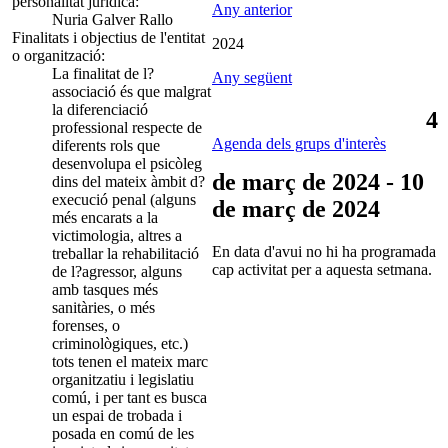
personalitat jurídica:
Any anterior
Nuria Galver Rallo
Finalitats i objectius de l'entitat
2024
o organització:
La finalitat de l?
Any següent
associació és que malgrat
la diferenciació
4
professional respecte de
Agenda dels grups d'interès
diferents rols que
desenvolupa el psicòleg
de març de 2024 - 10
dins del mateix àmbit d?
execució penal (alguns
de març de 2024
més encarats a la
victimologia, altres a
En data d'avui no hi ha programada
treballar la rehabilitació
cap activitat per a aquesta setmana.
de l?agressor, alguns
amb tasques més
sanitàries, o més
forenses, o
criminològiques, etc.)
tots tenen el mateix marc
organitzatiu i legislatiu
comú, i per tant es busca
un espai de trobada i
posada en comú de les