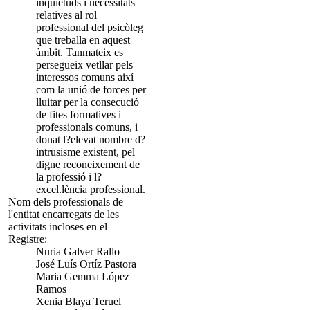
inquietuds i necessitats
relatives al rol
professional del psicòleg
que treballa en aquest
àmbit. Tanmateix es
persegueix vetllar pels
interessos comuns així
com la unió de forces per
lluitar per la consecució
de fites formatives i
professionals comuns, i
donat l?elevat nombre d?
intrusisme existent, pel
digne reconeixement de
la professió i l?
excel.lència professional.
Nom dels professionals de
l'entitat encarregats de les
activitats incloses en el
Registre:
Nuria Galver Rallo
José Luís Ortíz Pastora
Maria Gemma López
Ramos
Xenia Blaya Teruel