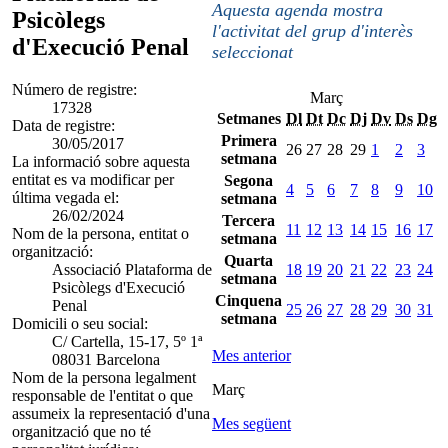
Aquesta agenda mostra
Psicòlegs
l'activitat del grup d'interès
d'Execució Penal
seleccionat
Número de registre:
Març
17328
Setmanes
Dl
Dt
Dc
Dj
Dv
Ds
Dg
Data de registre:
Primera
30/05/2017
26
27
28
29
1
2
3
setmana
La informació sobre aquesta
entitat es va modificar per
Segona
4
5
6
7
8
9
10
última vegada el:
setmana
26/02/2024
Tercera
11
12
13
14
15
16
17
Nom de la persona, entitat o
setmana
organització:
Quarta
Associació Plataforma de
18
19
20
21
22
23
24
setmana
Psicòlegs d'Execució
Cinquena
Penal
25
26
27
28
29
30
31
setmana
Domicili o seu social:
C/ Cartella, 15-17, 5º 1ª
Mes anterior
08031 Barcelona
Nom de la persona legalment
Març
responsable de l'entitat o que
assumeix la representació d'una
Mes següent
organització que no té