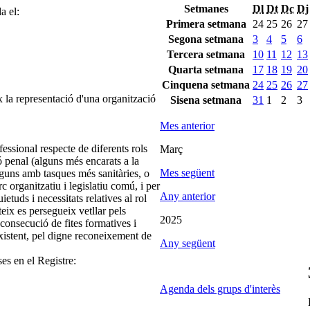
Setmanes
Dl
Dt
Dc
Dj
a el:
Primera setmana
24
25
26
27
Segona setmana
3
4
5
6
Tercera setmana
10
11
12
13
Quarta setmana
17
18
19
20
Cinquena setmana
24
25
26
27
 la representació d'una organització
Sisena setmana
31
1
2
3
Mes anterior
fessional respecte de diferents rols
Març
 penal (alguns més encarats a la
Mes següent
 alguns amb tasques més sanitàries, o
c organitzatiu i legislatiu comú, i per
Any anterior
etuds i necessitats relatives al rol
eix es persegueix vetllar pels
2025
 consecució de fites formatives i
xistent, pel digne reconeixement de
Any següent
ses en el Registre:
Agenda dels grups d'interès