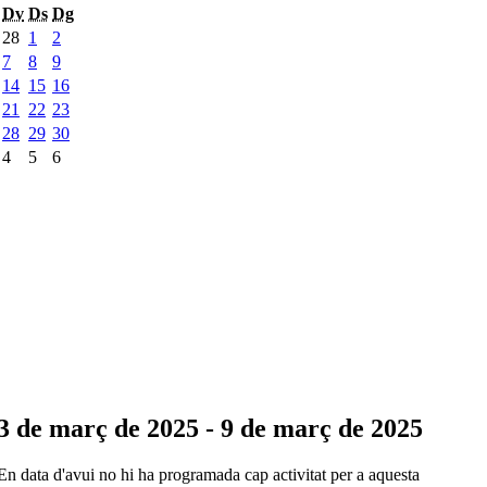
Dv
Ds
Dg
28
1
2
7
8
9
14
15
16
21
22
23
28
29
30
4
5
6
3 de març de 2025 - 9 de març de 2025
En data d'avui no hi ha programada cap activitat per a aquesta